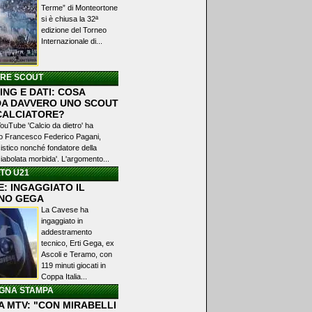
Terme” di Monteortone
si è chiusa la 32ª
edizione del Torneo
Internazionale di...
ERE SCOUT
NG E DATI: COSA
A DAVVERO UNO SCOUT
 CALCIATORE?
YouTube 'Calcio da dietro' ha
ato Francesco Federico Pagani,
istico nonché fondatore della
iabolata morbida'. L'argomento...
TO U21
: INGAGGIATO IL
NO GEGA
La Cavese ha
ingaggiato in
addestramento
tecnico, Erti Gega, ex
Ascoli e Teramo, con
119 minuti giocati in
Coppa Italia...
GNA STAMPA
A MTV: "CON MIRABELLI