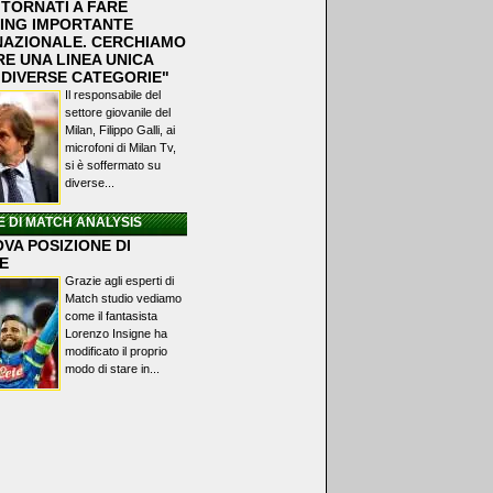
 TORNATI A FARE
ING IMPORTANTE
NAZIONALE. CERCHIAMO
RE UNA LINEA UNICA
 DIVERSE CATEGORIE"
Il responsabile del
settore giovanile del
Milan, Filippo Galli, ai
microfoni di Milan Tv,
si è soffermato su
diverse...
E DI MATCH ANALYSIS
VA POSIZIONE DI
E
Grazie agli esperti di
Match studio vediamo
come il fantasista
Lorenzo Insigne ha
modificato il proprio
modo di stare in...