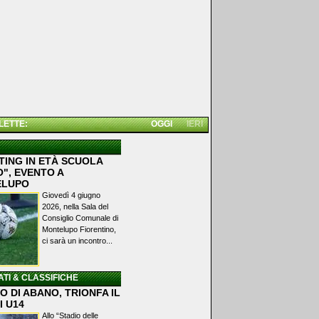
 LETTE:
OGGI
IERI
TING IN ETÀ SCUOLA
", EVENTO A
ELUPO
Giovedì 4 giugno
2026, nella Sala del
Consiglio Comunale di
Montelupo Fiorentino,
ci sarà un incontro...
ATI & CLASSIFICHE
 DI ABANO, TRIONFA IL
I U14
Allo “Stadio delle