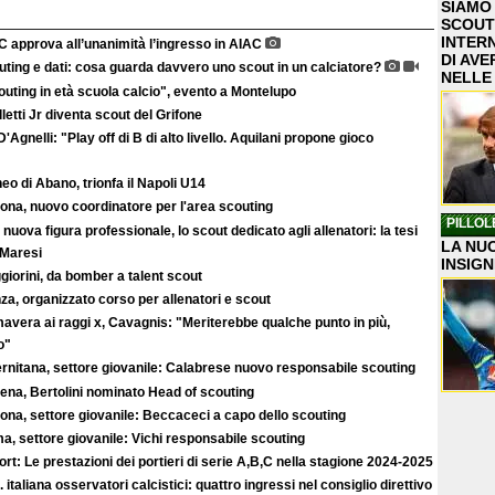
SIAMO
SCOUT
INTER
C approva all’unanimità l’ingresso in AIAC
DI AVE
ting e dati: cosa guarda davvero uno scout in un calciatore?
NELLE
uting in età scuola calcio", evento a Montelupo
letti Jr diventa scout del Grifone
'Agnelli: "Play off di B di alto livello. Aquilani propone gioco
eo di Abano, trionfa il Napoli U14
ona, nuovo coordinatore per l'area scouting
PILLOL
nuova figura professionale, lo scout dedicato agli allenatori: la tesi
LA NUO
 Maresi
INSIGN
iorini, da bomber a talent scout
a, organizzato corso per allenatori e scout
avera ai raggi x, Cavagnis: "Meriterebbe qualche punto in più,
o"
ernitana, settore giovanile: Calabrese nuovo responsabile scouting
ena, Bertolini nominato Head of scouting
ona, settore giovanile: Beccaceci a capo dello scouting
, settore giovanile: Vichi responsabile scouting
rt: Le prestazioni dei portieri di serie A,B,C nella stagione 2024-2025
 italiana osservatori calcistici: quattro ingressi nel consiglio direttivo