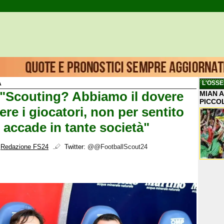
L'OSSE
A
: "Scouting? Abbiamo il dovere
MIAN A
PICCO
re i giocatori, non per sentito
 accade in tante società"
i
Redazione FS24
Twitter:
@@FootballScout24