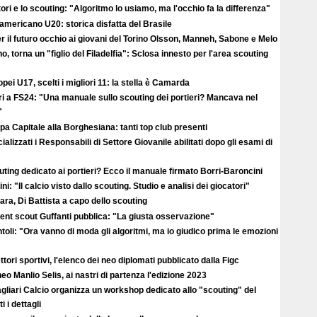
ori e lo scouting: "Algoritmo lo usiamo, ma l'occhio fa la differenza"
americano U20: storica disfatta del Brasile
r il futuro occhio ai giovani del Torino Olsson, Manneh, Sabone e Melo
no, torna un "figlio del Filadelfia": Sclosa innesto per l'area scouting
pei U17, scelti i migliori 11: la stella è Camarda
ri a FS24: "Una manuale sullo scouting dei portieri? Mancava nel
"
a Capitale alla Borghesiana: tanti top club presenti
cializzati i Responsabili di Settore Giovanile abilitati dopo gli esami di
ting dedicato ai portieri? Ecco il manuale firmato Borri-Baroncini
ini: "Il calcio visto dallo scouting. Studio e analisi dei giocatori"
ra, Di Battista a capo dello scouting
alent scout Guffanti pubblica: "La giusta osservazione"
toli: "Ora vanno di moda gli algoritmi, ma io giudico prima le emozioni
ttori sportivi, l'elenco dei neo diplomati pubblicato dalla Figc
eo Manlio Selis, ai nastri di partenza l'edizione 2023
agliari Calcio organizza un workshop dedicato allo "scouting" del
i i dettagli