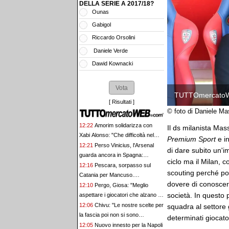
DELLA SERIE A 2017/18?
Ounas
Gabigol
Riccardo Orsolini
Daniele Verde
Dawid Kownacki
TUTTOmercato
[
Risultati
]
© foto di Daniele M
12:22
Amorim solidarizza con
Il ds milanista Mas
Xabi Alonso: "Che difficoltà nel
Premium Sport
e i
nostro ultimo lavoro"
12:21
Perso Vinicius, l'Arsenal
di dare subito un'i
guarda ancora in Spagna:
ciclo ma il Milan, 
l'obiettivo si sposa su Ferran
12:16
Pescara, sorpasso sul
scouting perché poi
Torres
Catania per Mancuso.
dovere di conoscere
L'attaccante verso il ritorno
12:10
Pergo, Giosa: "Meglio
società. In questo 
aspettare i giocatori che alzano il
livello che prender gente per fare
12:06
Chivu: "Le nostre scelte per
squadra al settore 
numero"
la fascia poi non si sono
determinati giocato
concretizzate". Le parole sul
12:05
Nuovo innesto per la Napoli