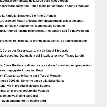
avera, il comunicato della Lega sulle nuove regole
sservatore calcistico – linee guida per aspiranti scout”, il manuale
e D, Fanfulla: il nuovo DS è Rino D'Agnelli
, Corso per Match analyst: comunicati tutti gli allievi diplomati
ma, ufficiale Notati come Responsabile scouting
ia, rinforzo italiano in dirigenza: Alessandro Soli è il nuovo scout
razione '96: Bonifazi la grande plusvalenza, all'estero spiccano
, Corso per Osservatori al via da lunedì 8 febbraio
iale scouting. Da analista del Brasile a tecnico: Thiago Larghi,
erClass Portiere: a dicembre occasione formativa per i preparatori
ese: ingaggiato il mancino Gega
r 17, partenza brillante per il Toro di Menghini
classe 2001 del Sorrento passa alla Salernitana
one: via in prestito il giovane Sapone
lino: un giovane ceduto alla Vastese
ago: arriva Rolfini dal Carpi
r: avvicendamento tra osservatori