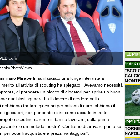
LE PIÙ
WEB.com
EVENTI
ascolo/PhotoViews
"SCOU
CALCIO
similiano
Mirabelli
ha rilasciato una lunga intervista a
MONT
n merito all'attività di scouting ha spiegato: "Avevamo necessità
mpronta, di prendere un blocco di giocatori per aprire un buon
come qualsiasi squadra ha il dovere di credere nello
 dobbiamo trattare giocatori per milioni di euro: abbiamo il
 i giocatori, non per sentito dire come accade in tante
progetto scouting saremo in tanti a lavorare, dalla prima
RISULT
giovanile: è un metodo 'nostro'. Contiamo di arrivare prima su
TORNEO
ri per poterli acquistare a prezzi vantaggiosi".
NAPOL