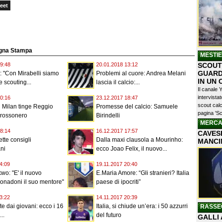
eet
segna Stampa
MESTI
SCOUTI
9:48
20.01.2018 13:12
GUARD
: "Con Mirabelli siamo
Problemi al cuore: Andrea Melani
IN UN
e scouting...
lascia il calcio:...
Il canale 
intervist
0:16
23.12.2017 18:47
scout calc
il Milan tinge Reggio
Promesse del calcio: Samuele
pagina 'Sc
 rossonero
Birindelli
MERCA
8:14
16.12.2017 17:57
CAVESE
ette consigli
Dalla maxi clausola a Mourinho:
MANCI
ni
ecco Joao Felix, il nuovo...
4:09
19.11.2017 20:40
o: "E' il nuovo
E.Maria Amore: “Gli stranieri? Italia
onadoni il suo mentore"
paese di ipocriti”
3:22
14.11.2017 20:39
arte dai giovani: ecco i 16
Italia, si chiude un’era: i 50 azzurri
RASSE
..
del futuro
GALLI 