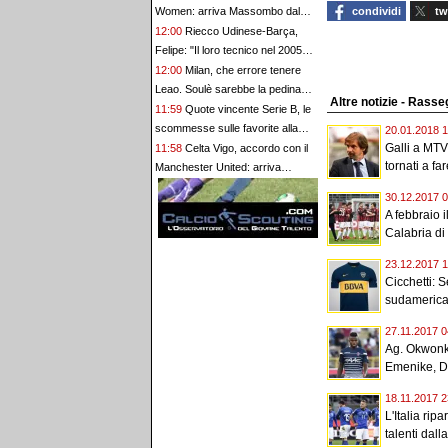
mercato Inter
Women: arriva Massombo dal
condividi
tw
Fenerbahçe
12:00
Riecco Udinese-Barça,
Felipe: "Il loro tecnico nel 2005
disse: 'Stupidi, perché
12:00
Milan, che errore tenere
attaccarci?'"
Leao. Soulè sarebbe la pedina
Altre notizie - Ras
giusta per Amorim. Vlahovic e
11:59
Quote vincente Serie B, le
Lukaku che addio triste alla A. Pio
scommesse sulle favorite alla
20.01.2018 1
Esposito può spostare il valore
promozione
Galli a MTV
11:58
Celta Vigo, accordo con il
dell’Inter. Cosa chiedo a Zola
tornati a far
Manchester United: arriva
l'esperto Altay Bayindir
30.12.2017 0
A febbraio 
Calabria di
23.12.2017 1
Cicchetti: S
sudamerica
27.11.2017 0
Ag. Okwonkw
Emenike, D
18.11.2017 2
L'Italia rip
talenti dalla.