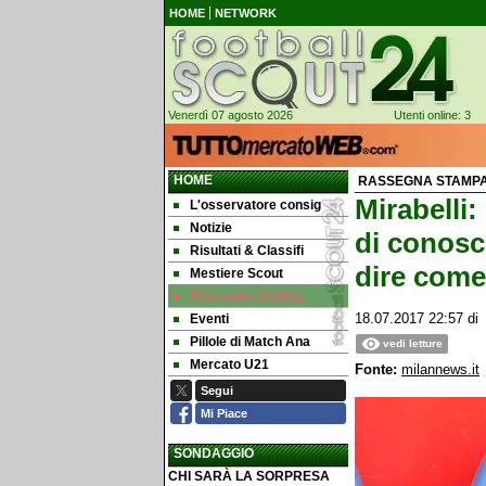
HOME
NETWORK
Venerdì 07 agosto 2026
Utenti online: 3
HOME
RASSEGNA STAMP
Mirabelli
L'osservatore consig
Notizie
di conosce
Risultati & Classifi
dire come
Mestiere Scout
Rassegna Stampa
Eventi
18.07.2017 22:57
d
Pillole di Match Ana
vedi letture
Mercato U21
Fonte:
milannews.it
Segui
Mi Piace
SONDAGGIO
CHI SARÀ LA SORPRESA