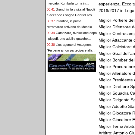
esperienza. Ecco tut
mercato: Kumbulla torna in
Spagna, Pellegrini ha firmato il
00:41
Branchini fa visita al Napoli
2016/2017 in Lega
rinnovo
e accende il sogno Gabriel Jesus.
Miglior Portiere de
Per la porta spunta Musso
00:37
Infantino, le prime
Miglior Difensore d
retromarce arrivano da Messico e
Argentina. La Norvegia chiede le
Miglior Centrocamp
00:34
Catanzaro, rivoluzione dopo
dimissioni
i playoff: otto addii e qualche
Miglior Attaccante
domanda senza risposta
00:30
L'ex agente di Antognoni:
Miglior Calciatore 
"Fa bene a non partecipare alla
Miglior Goal dell’a
festa, Commisso ci vada a cena"
Miglior Bomber de
Miglior Procuratore
Miglior Allenatore 
Miglior Presidente
Miglior Direttore S
Miglior Squadra Ca
Miglior Dirigente Sp
Miglior Addetto St
Miglior Giocatore 
Miglior Giocatore E
Miglior Terna Arbi
Arbitro: Antonio Gi