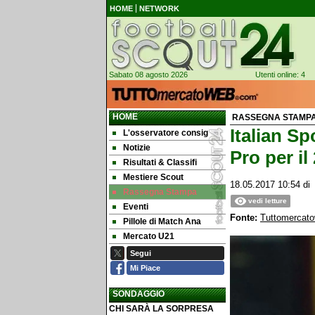
HOME
NETWORK
Sabato 08 agosto 2026
Utenti online: 4
HOME
RASSEGNA STAMP
Italian Sp
L'osservatore consig
Notizie
Pro per il
Risultati & Classifi
Mestiere Scout
18.05.2017 10:54
d
Rassegna Stampa
vedi letture
Eventi
Fonte:
Tuttomercat
Pillole di Match Ana
Mercato U21
Segui
Mi Piace
SONDAGGIO
CHI SARÀ LA SORPRESA