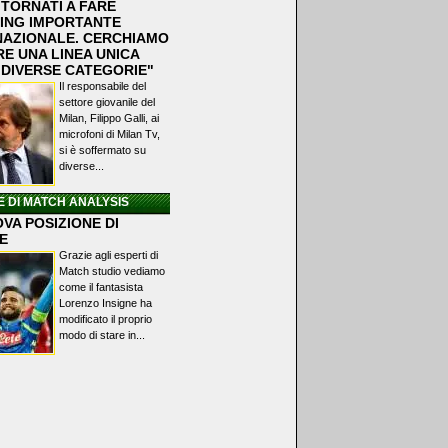
 TORNATI A FARE
ING IMPORTANTE
NAZIONALE. CERCHIAMO
RE UNA LINEA UNICA
 DIVERSE CATEGORIE"
Il responsabile del
settore giovanile del
Milan, Filippo Galli, ai
microfoni di Milan Tv,
si è soffermato su
diverse...
E DI MATCH ANALYSIS
VA POSIZIONE DI
E
Grazie agli esperti di
Match studio vediamo
come il fantasista
Lorenzo Insigne ha
modificato il proprio
modo di stare in...