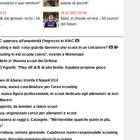
onadoni il suo mentore"
paese di ipocriti”
3:22
14.11.2017 20:39
arte dai giovani: ecco i 16
Italia, si chiude un’era: i 50 azzurri
..
del futuro
C approva all’unanimità l’ingresso in AIAC
ting e dati: cosa guarda davvero uno scout in un calciatore?
uting in età scuola calcio", evento a Montelupo
letti Jr diventa scout del Grifone
'Agnelli: "Play off di B di alto livello. Aquilani propone gioco
eo di Abano, trionfa il Napoli U14
ona, nuovo coordinatore per l'area scouting
nuova figura professionale, lo scout dedicato agli allenatori: la tesi
 Maresi
iorini, da bomber a talent scout
a, organizzato corso per allenatori e scout
avera ai raggi x, Cavagnis: "Meriterebbe qualche punto in più,
o"
ernitana, settore giovanile: Calabrese nuovo responsabile scouting
ena, Bertolini nominato Head of scouting