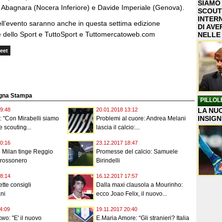
SIAMO
o Abagnara (Nocera Inferiore) e Davide Imperiale (Genova).
SCOUT
INTER
ell’evento saranno anche in questa settima edizione
DI AVE
ere dello Sport e TuttoSport e Tuttomercatoweb.com
NELLE
eet
segna Stampa
PILLOL
LA NUO
9:48
20.01.2018 13:12
INSIGN
: "Con Mirabelli siamo
Problemi al cuore: Andrea Melani
e scouting...
lascia il calcio:...
0:16
23.12.2017 18:47
il Milan tinge Reggio
Promesse del calcio: Samuele
 rossonero
Birindelli
8:14
16.12.2017 17:57
ette consigli
Dalla maxi clausola a Mourinho:
ni
ecco Joao Felix, il nuovo...
4:09
19.11.2017 20:40
o: "E' il nuovo
E.Maria Amore: “Gli stranieri? Italia