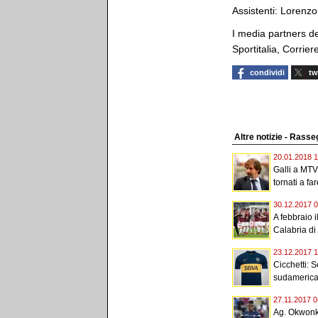
Assistenti: Lorenz
I media partners d
Sportitalia, Corri
condividi
tw
Altre notizie - Ras
20.01.2018 1
Galli a MTV
tornati a far
30.12.2017 0
A febbraio 
Calabria di
23.12.2017 1
Cicchetti: S
sudamerica
27.11.2017 0
Ag. Okwonkw