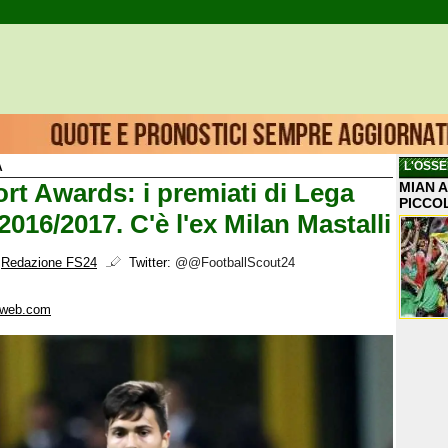
L'OSSE
A
ort Awards: i premiati di Lega
MIAN A
PICCO
 2016/2017. C'è l'ex Milan Mastalli
i
Redazione FS24
Twitter:
@@FootballScout24
oweb.com