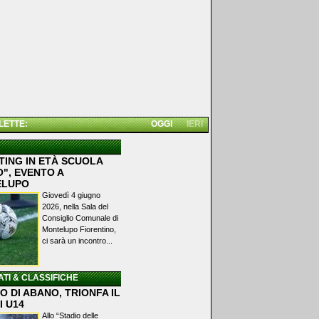
 LETTE:
OGGI
IERI
TING IN ETÀ SCUOLA
", EVENTO A
ELUPO
Giovedì 4 giugno
2026, nella Sala del
Consiglio Comunale di
Montelupo Fiorentino,
ci sarà un incontro...
ATI & CLASSIFICHE
 DI ABANO, TRIONFA IL
I U14
Allo “Stadio delle