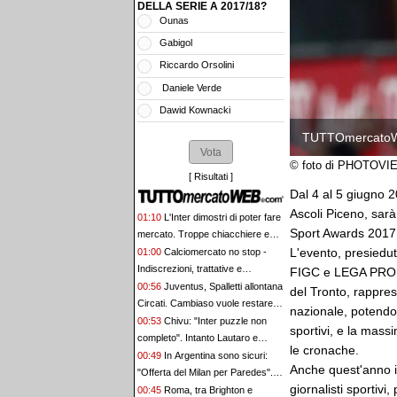
DELLA SERIE A 2017/18?
Ounas
Gabigol
Riccardo Orsolini
Daniele Verde
Dawid Kownacki
TUTTOmercato
© foto di PHOTOV
[
Risultati
]
Dal 4 al 5 giugno 
Ascoli Piceno, sarà 
01:10
L'Inter dimostri di poter fare
Sport Awards 2017. 
mercato. Troppe chiacchiere e
L'evento, presiedut
pochi fatti: guai a pensare di
01:00
Calciomercato no stop -
essere superiore a tutte le altre a
Indiscrezioni, trattative e
FIGC e LEGA PRO, o
prescindere. Juve, il portiere può
retroscena del 7 agosto
00:56
Juventus, Spalletti allontana
del Tronto, rappres
diventare un "problema". Milan-
Circati. Cambiaso vuole restare:
nazionale, potendo 
Leao, serve una decisione netta
"Sono contento qui"
00:53
Chivu: "Inter puzzle non
sportivi, e la mas
completo". Intanto Lautaro e
le cronache.
Zanetti telefonano a Romero
00:49
In Argentina sono sicuri:
Anche quest'anno i
"Offerta del Milan per Paredes".
giornalisti sportivi
Intanto Bennacer dice au revoir
00:45
Roma, tra Brighton e