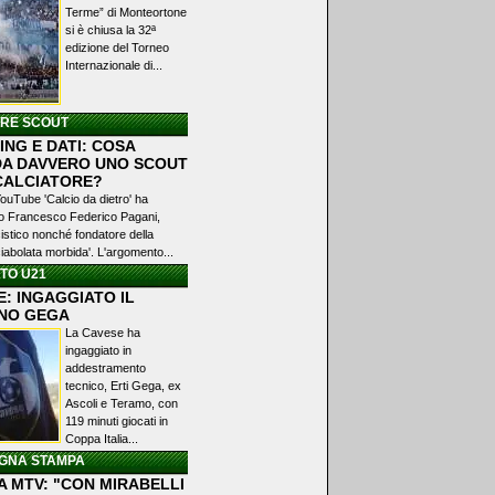
Terme” di Monteortone
si è chiusa la 32ª
edizione del Torneo
Internazionale di...
ERE SCOUT
NG E DATI: COSA
A DAVVERO UNO SCOUT
 CALCIATORE?
YouTube 'Calcio da dietro' ha
ato Francesco Federico Pagani,
istico nonché fondatore della
iabolata morbida'. L'argomento...
TO U21
: INGAGGIATO IL
NO GEGA
La Cavese ha
ingaggiato in
addestramento
tecnico, Erti Gega, ex
Ascoli e Teramo, con
119 minuti giocati in
Coppa Italia...
GNA STAMPA
A MTV: "CON MIRABELLI