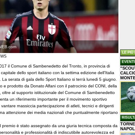
WEB.com
LE PIÙ
IEWS
EVENTI
2017 il Comune di Sambenedetto del Tronto, in provincia di
"SCOU
capitale dello sport italiano con la settima edizione dell'Italia
CALCIO
MONT
La serata di gala dello Sport Italiano si terrà lunedi 5 giugno.
o e prodotto da Donato Alfani con il patrocinio del CONI, della
ltre al supporto istituzionale del Comune di Sambenedetto
enta un riferimento importante per il movimento sportivo
vantare massiccia partecipazione di atleti, tecnici e dirigenti
sima attenzione dei media nazionali che puntualmente riportano
RISULT
TORNEO
l premio è stato assegnato da una giuria tecnica composta da
NAPOL
, personalità e professionalità di indiscutibile autorevolezza ed