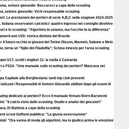
ona, settore giovanile: Beccaceci a capo dello scouting
, settore giovanile: Vichi responsabile scouting
rt: Le prestazioni dei portieri di serie A,B,C nella stagione 2024-2025
 italiana osservatori calcistici: quattro ingressi nel consiglio direttivo
ori e lo scouting: "Algoritmo lo usiamo, ma l'occhio fa la differenza"
americano U20: storica disfatta del Brasile
r il futuro occhio ai giovani del Torino Olsson, Manneh, Sabone e Melo
no, torna un "figlio del Filadelfia": Sclosa innesto per l'area scouting
pei U17, scelti i migliori 11: la stella è Camarda
ri a FS24: "Una manuale sullo scouting dei portieri? Mancava nel
"
a Capitale alla Borghesiana: tanti top club presenti
cializzati i Responsabili di Settore Giovanile abilitati dopo gli esami di
ting dedicato ai portieri? Ecco il manuale firmato Borri-Baroncini
ini: "Il calcio visto dallo scouting. Studio e analisi dei giocatori"
ra, Di Battista a capo dello scouting
alent scout Guffanti pubblica: "La giusta osservazione"
toli: "Ora vanno di moda gli algoritmi, ma io giudico prima le emozioni