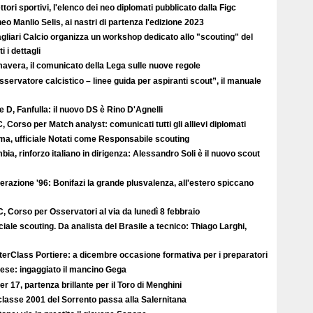
ttori sportivi, l'elenco dei neo diplomati pubblicato dalla Figc
eo Manlio Selis, ai nastri di partenza l'edizione 2023
agliari Calcio organizza un workshop dedicato allo "scouting" del
i i dettagli
avera, il comunicato della Lega sulle nuove regole
sservatore calcistico – linee guida per aspiranti scout”, il manuale
e D, Fanfulla: il nuovo DS è Rino D'Agnelli
, Corso per Match analyst: comunicati tutti gli allievi diplomati
ma, ufficiale Notati come Responsabile scouting
ia, rinforzo italiano in dirigenza: Alessandro Soli è il nuovo scout
razione '96: Bonifazi la grande plusvalenza, all'estero spiccano
, Corso per Osservatori al via da lunedì 8 febbraio
iale scouting. Da analista del Brasile a tecnico: Thiago Larghi,
erClass Portiere: a dicembre occasione formativa per i preparatori
ese: ingaggiato il mancino Gega
r 17, partenza brillante per il Toro di Menghini
classe 2001 del Sorrento passa alla Salernitana