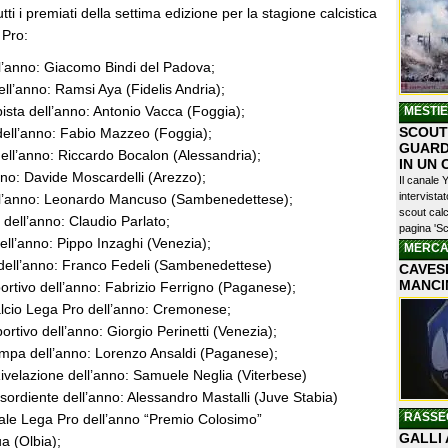
ti i premiati della settima edizione per la stagione calcistica
 Pro:
ll’anno: Giacomo Bindi del Padova;
ell’anno: Ramsi Aya (Fidelis Andria);
ista dell’anno: Antonio Vacca (Foggia);
MESTI
SCOUTI
 dell’anno: Fabio Mazzeo (Foggia);
GUARD
dell’anno: Riccardo Bocalon (Alessandria);
IN UN
nno: Davide Moscardelli (Arezzo);
Il canale 
intervist
ll’anno: Leonardo Mancuso (Sambenedettese);
scout calc
 dell’anno: Claudio Parlato;
pagina 'Sc
dell’anno: Pippo Inzaghi (Venezia);
MERCA
 dell’anno: Franco Fedeli (Sambenedettese)
CAVESE
MANCI
portivo dell’anno: Fabrizio Ferrigno (Paganese);
lcio Lega Pro dell’anno: Cremonese;
ortivo dell’anno: Giorgio Perinetti (Venezia);
ampa dell’anno: Lorenzo Ansaldi (Paganese);
Rivelazione dell’anno: Samuele Neglia (Viterbese)
sordiente dell’anno: Alessandro Mastalli (Juve Stabia)
RASSE
trale Lega Pro dell’anno “Premio Colosimo”
GALLI 
ua (Olbia);