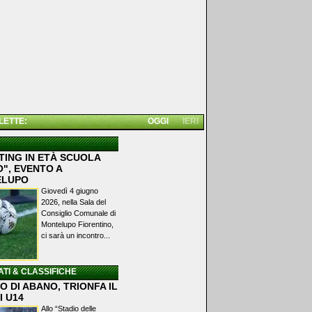
 LETTE:
OGGI
IERI
TING IN ETÀ SCUOLA
", EVENTO A
ELUPO
Giovedì 4 giugno
2026, nella Sala del
Consiglio Comunale di
Montelupo Fiorentino,
ci sarà un incontro...
ATI & CLASSIFICHE
 DI ABANO, TRIONFA IL
I U14
Allo “Stadio delle