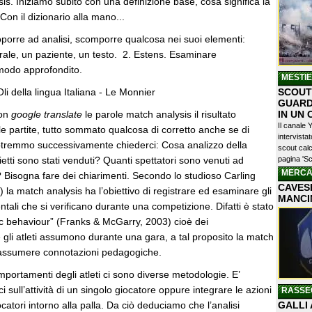
s. Iniziamo subito con una definizione base, cosa significa la
Con il dizionario alla mano...
oporre ad analisi, scomporre qualcosa nei suoi elementi:
rale, un paziente, un testo. 2. Estens. Esaminare
modo approfondito.
MESTI
li della lingua Italiana - Le Monnier
SCOUTI
GUARD
con
google translate
le parole match analysis il risultato
IN UN
Il canale 
le partite, tutto sommato qualcosa di corretto anche se di
intervist
tremmo successivamente chiederci: Cosa analizzo della
scout calc
ietti sono stati venduti? Quanti spettatori sono venuti ad
pagina 'Sc
MERCA
 Bisogna fare dei chiarimenti. Secondo lo studioso Carling
CAVESE
) la match analysis ha l’obiettivo di registrare ed esaminare gli
MANCI
ali che si verificano durante una competizione. Difatti è stato
etic behaviour” (Franks & McGarry, 2003) cioè dei
gli atleti assumono durante una gara, a tal proposito la match
 assumere connotazioni pedagogiche.
mportamenti degli atleti ci sono diverse metodologie. E’
ci sull’attività di un singolo giocatore oppure integrare le azioni
RASSE
catori intorno alla palla. Da ciò deduciamo che l’analisi
GALLI 