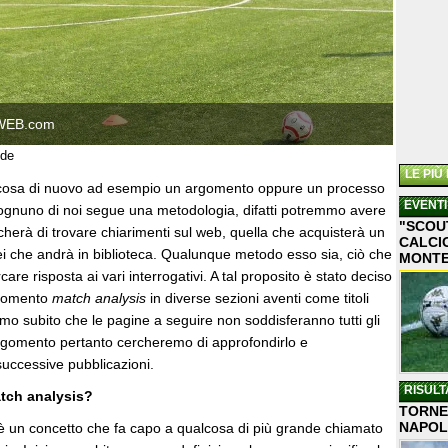
WEB.com
ide
LE PIÙ
lcosa di nuovo ad esempio un argomento oppure un processo
EVENTI
ognuno di noi segue una metodologia, difatti potremmo avere
"SCOU
herà di trovare chiarimenti sul web, quella che acquisterà un
CALCIO
ei che andrà in biblioteca. Qualunque metodo esso sia, ciò che
MONT
care risposta ai vari interrogativi. A tal proposito è stato deciso
rgomento
match analysis
in diverse sezioni aventi come titoli
o subito che le pagine a seguire non soddisferanno tutti gli
argomento pertanto cercheremo di approfondirlo e
successive pubblicazioni.
RISULT
atch analysis?
TORNEO
NAPOL
è un concetto che fa capo a qualcosa di più grande chiamato