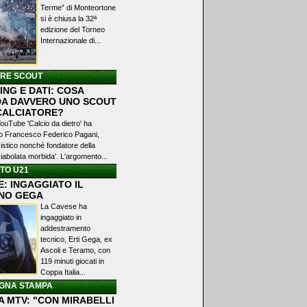
Terme” di Monteortone
si è chiusa la 32ª
edizione del Torneo
Internazionale di...
ERE SCOUT
NG E DATI: COSA
A DAVVERO UNO SCOUT
 CALCIATORE?
YouTube 'Calcio da dietro' ha
ato Francesco Federico Pagani,
istico nonché fondatore della
iabolata morbida'. L'argomento...
TO U21
: INGAGGIATO IL
NO GEGA
La Cavese ha
ingaggiato in
addestramento
tecnico, Erti Gega, ex
Ascoli e Teramo, con
119 minuti giocati in
Coppa Italia...
GNA STAMPA
A MTV: "CON MIRABELLI