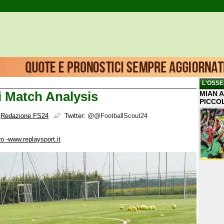
L'OSSE
di Match Analysis
MIAN A
PICCO
i
Redazione FS24
Twitter:
@@FootballScout24
 -www.replaysport.it