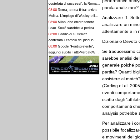
performance analysi
costellata di successi": la Roma
parola analizzare? 
ringrazia Alberto De Rossi. Ora
08:00
Roma, attesa finita: arriva
all'Ostiamare
Molina. L'impiego di Wesley e il
Analizzare: 1. Sott
passaporto in arrivo
08:00
Milan, che errore tenere
analizzare un mine
Leao. Soulè sarebbe la pedina
attentamente e in 
giusta per Amorim. Vlahovic e
08:00
L'addio di Gutierrez
Lukaku che addio triste alla A. Pio
conferma il cambio dei piani in
Dizionario Devoto O
Esposito può spostare il valore
difesa di Allegri
08:00
Google "Fonti preferite",
Se traducessimo 
dell’Inter. Cosa chiedo a Zola
aggiungi subito TuttoMercatoWeb
sarebbe analisi del
e personalizza le tue notizie
generale poiché po
partita? Quanti bigl
assistere al match?
(Carling et al. 2005
eventi comportament
scritto degli “athl
comportamenti che 
analysis potrebbe
Per analizzare i co
possibile focalizzar
e movimenti dei gio