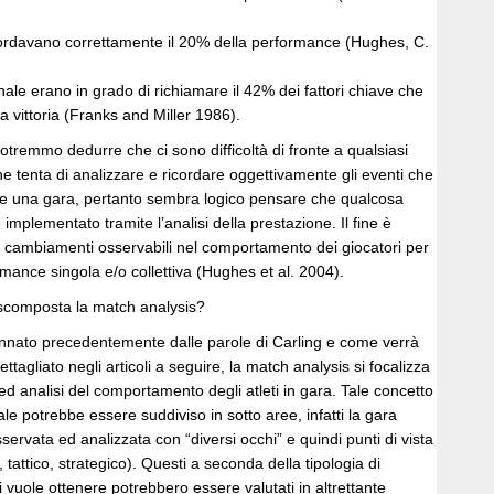
ricordavano correttamente il 20% della performance (Hughes, C.
onale erano in grado di richiamare il 42% dei fattori chiave che
a vittoria (Franks and Miller 1986).
 potremmo dedurre che ci sono difficoltà di fronte a qualsiasi
he tenta di analizzare e ricordare oggettivamente gli eventi che
nte una gara, pertanto sembra logico pensare che qualcosa
implementato tramite l’analisi della prestazione. Il fine è
e cambiamenti osservabili nel comportamento dei giocatori per
rmance singola e/o collettiva (Hughes et al. 2004).
composta la match analysis?
nato precedentemente dalle parole di Carling e come verrà
tagliato negli articoli a seguire, la match analysis si focalizza
 ed analisi del comportamento degli atleti in gara. Tale concetto
e potrebbe essere suddiviso in sotto aree, infatti la gara
ervata ed analizzata con “diversi occhi” e quindi punti di vista
o, tattico, strategico). Questi a seconda della tipologia di
 vuole ottenere potrebbero essere valutati in altrettante