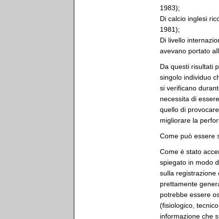
1983);
Di calcio inglesi 
1981);
Di livello internazi
avevano portato all
Da questi risultati
singolo individuo c
si verificano dura
necessita di essere 
quello di provocar
migliorare la perfo
Come può essere s
Come è stato accen
spiegato in modo det
sulla registrazione
prettamente general
potrebbe essere oss
(fisiologico, tecnic
informazione che si