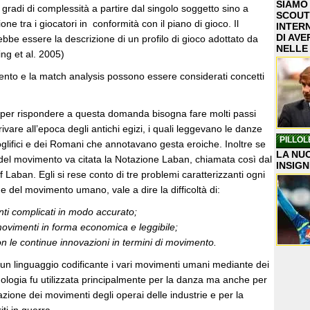
SIAMO
 gradi di complessità a partire dal singolo soggetto sino a
SCOUT
one tra i giocatori in conformità con il piano di gioco. Il
INTER
DI AVE
rebbe essere la descrizione di un profilo di gioco adottato da
NELLE
ng et al. 2005)
ento e la match analysis possono essere considerati concetti
ti per rispondere a questa domanda bisogna fare molti passi
ivare all’epoca degli antichi egizi, i quali leggevano le danze
PILLOL
glifici e dei Romani che annotavano gesta eroiche. Inoltre se
LA NUO
 del movimento va citata la Notazione Laban, chiamata così dal
INSIGN
 Laban. Egli si rese conto di tre problemi caratterizzanti ogni
e del movimento umano, vale a dire la difficoltà di:
ti complicati in modo accurato;
movimenti in forma economica e leggibile;
n le continue innovazioni in termini di movimento.
un linguaggio codificante i vari movimenti umani mediante dei
ologia fu utilizzata principalmente per la danza ma anche per
azione dei movimenti degli operai delle industrie e per la