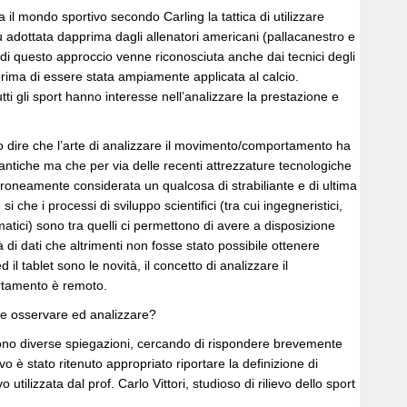
 il mondo sportivo secondo Carling la tattica di utilizzare
fu adottata dapprima dagli allenatori americani (pallacanestro e
ità di questo approccio venne riconosciuta anche dai tecnici degli
prima di essere stata ampiamente applicata al calcio.
tti gli sport hanno interesse nell’analizzare la prestazione e
o dire che l’arte di analizzare il movimento/comportamento ha
ntiche ma che per via delle recenti attrezzature tecnologiche
roneamente considerata un qualcosa di strabiliante e di ultima
i che i processi di sviluppo scientifici (tra cui ingegneristici,
atici) sono tra quelli ci permettono di avere a disposizione
à di dati che altrimenti non fosse stato possibile ottenere
d il tablet sono le novità, il concetto di analizzare il
tamento è remoto.
e osservare ed analizzare?
sono diverse spiegazioni, cercando di rispondere brevemente
o è stato ritenuto appropriato riportare la definizione di
 utilizzata dal prof. Carlo Vittori, studioso di rilievo dello sport