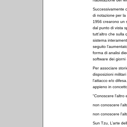
riabilitazione dei fer
Successivamente ci
di notazione per la
1956 crearono un s
dal punto di vista 
tutt’altro che sulla
sistema interament
seguito l’aumentato
forma di analisi di
software dei giorni
Per associare stor
disposizioni militar
l’attacco e/o difes
appieno in concett
“Conoscere l'altro e
non conoscere l'altr
non conoscere l'altr
Sun Tzu, L’arte del