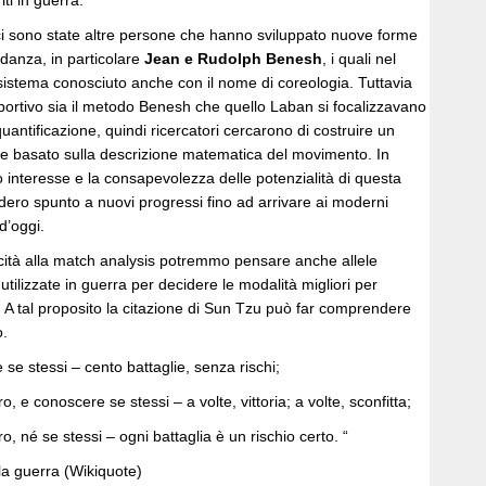
iti in guerra.
 sono state altre persone che hanno sviluppato nuove forme
 danza, in particolare
Jean e Rudolph Benesh
, i quali nel
istema conosciuto anche con il nome di coreologia. Tuttavia
sportivo sia il metodo Benesh che quello Laban si focalizzavano
 quantificazione, quindi ricercatori cercarono di costruire un
e basato sulla descrizione matematica del movimento. In
 interesse e la consapevolezza delle potenzialità di questa
edero spunto a nuovi progressi fino ad arrivare ai moderni
 d’oggi.
icità alla match analysis potremmo pensare anche allele
i utilizzate in guerra per decidere le modalità migliori per
a. A tal proposito la citazione di Sun Tzu può far comprendere
o.
 se stessi – cento battaglie, senza rischi;
o, e conoscere se stessi – a volte, vittoria; a volte, sconfitta;
o, né se stessi – ogni battaglia è un rischio certo. “
la guerra (Wikiquote)