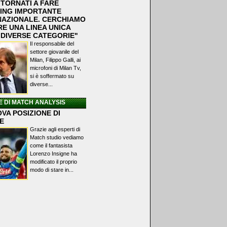
 TORNATI A FARE
ING IMPORTANTE
NAZIONALE. CERCHIAMO
RE UNA LINEA UNICA
 DIVERSE CATEGORIE"
Il responsabile del
settore giovanile del
Milan, Filippo Galli, ai
microfoni di Milan Tv,
si è soffermato su
diverse...
E DI MATCH ANALYSIS
VA POSIZIONE DI
E
Grazie agli esperti di
Match studio vediamo
come il fantasista
Lorenzo Insigne ha
modificato il proprio
modo di stare in...