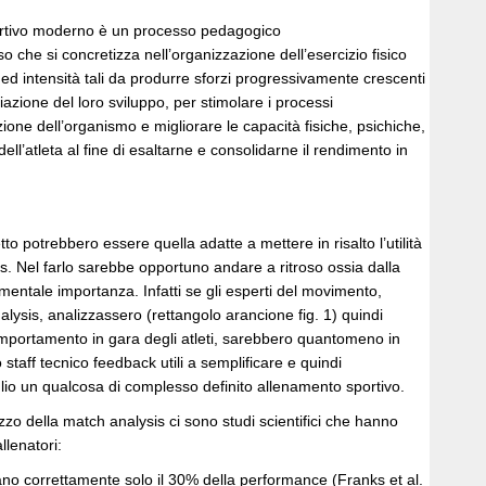
ortivo moderno è un processo pedagogico
 che si concretizza nell’organizzazione dell’esercizio fisico
à ed intensità tali da produrre sforzi progressivamente crescenti
iazione del loro sviluppo, per stimolare i processi
ne dell’organismo e migliorare le capacità fisiche, psichiche,
dell’atleta al fine di esaltarne e consolidarne il rendimento in
to potrebbero essere quella adatte a mettere in risalto l’utilità
s. Nel farlo sarebbe opportuno andare a ritroso ossia dalla
mentale importanza. Infatti se gli esperti del movimento,
alysis, analizzassero (rettangolo arancione fig. 1) quindi
mportamento in gara degli atleti, sarebbero quantomeno in
o staff tecnico feedback utili a semplificare e quindi
lio un qualcosa di complesso definito allenamento sportivo.
izzo della match analysis ci sono studi scientifici che hanno
llenatori:
no correttamente solo il 30% della performance (Franks et al.