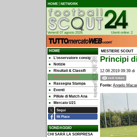
HOME
NETWORK
Venerdì 07 agosto 2026
Utenti online: 2
HOME
MESTIERE SCOUT
Principi 
L'osservatore consig
Notizie
Risultati & Classifi
12.08.2019 09:39
d
Mestiere Scout
vedi letture
Rassegna Stampa
Fonte:
Angelo Macaro
Eventi
Pillole di Match Ana
Mercato U21
Segui
Mi Piace
SONDAGGIO
CHI SARÀ LA SORPRESA