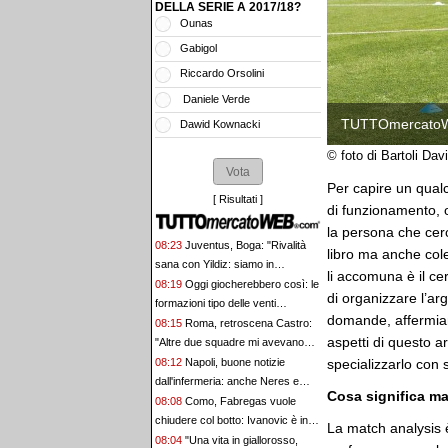
DELLA SERIE A 2017/18?
Ounas
Gabigol
Riccardo Orsolini
Daniele Verde
TUTTOmercato
Dawid Kownacki
© foto di Bartoli Dav
Per capire un qua
[
Risultati
]
di funzionamento, 
la persona che cerc
08:23
Juventus, Boga: "Rivalità
libro ma anche col
sana con Yildiz: siamo in
li accomuna è il cer
competizione, ma c'è feeling"
08:19
Oggi giocherebbero così: le
di organizzare l’a
formazioni tipo delle venti
domande, affermiam
formazioni di Serie B
08:15
Roma, retroscena Castro:
aspetti di questo 
"Altre due squadre mi avevano
chiamato dalla Serie A"
specializzarlo con 
08:12
Napoli, buone notizie
dall'infermeria: anche Neres e
Cosa significa m
Gilmour rientrano in gruppo
08:08
Como, Fabregas vuole
chiudere col botto: Ivanovic è in
La match analysis 
pole per il ruolo di centravanti
08:04
"Una vita in giallorosso,