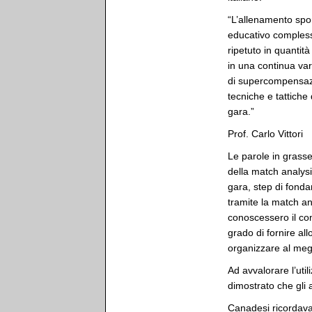
“L’allenamento sp
educativo complesso
ripetuto in quantit
in una continua var
di supercompensazio
tecniche e tattiche 
gara.”
Prof. Carlo Vittori
Le parole in grasset
della match analysi
gara, step di fonda
tramite la match an
conoscessero il co
grado di fornire all
organizzare al meg
Ad avvalorare l’util
dimostrato che gli a
Canadesi ricordava