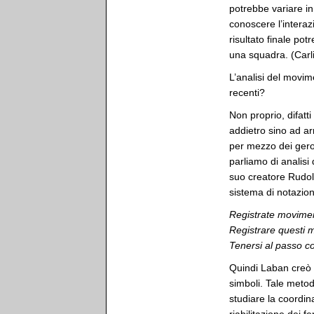
potrebbe variare in
conoscere l’interazi
risultato finale pot
una squadra. (Carli
L’analisi del movim
recenti?
Non proprio, difat
addietro sino ad arr
per mezzo dei gero
parliamo di analisi
suo creatore Rudolf
sistema di notazion
Registrate movimen
Registrare questi 
Tenersi al passo co
Quindi Laban creò 
simboli. Tale metod
studiare la coordin