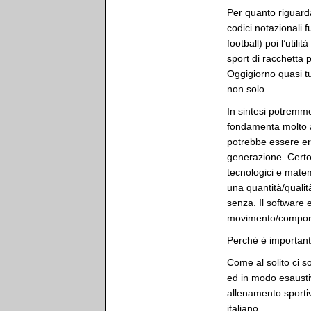
Per quanto riguarda
codici notazionali 
football) poi l’util
sport di racchetta 
Oggigiorno quasi tu
non solo.
In sintesi potremm
fondamenta molto a
potrebbe essere er
generazione. Certo s
tecnologici e matem
una quantità/qualit
senza. Il software e
movimento/compor
Perché è important
Come al solito ci 
ed in modo esaustiv
allenamento sportivo
italiano.