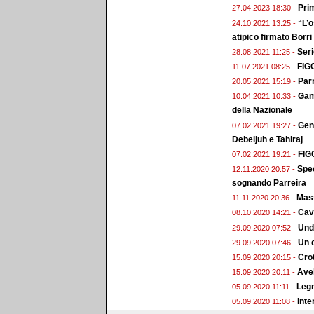
Prim
27.04.2023 18:30 -
“L’o
24.10.2021 13:25 -
atipico firmato Borri
Seri
28.08.2021 11:25 -
FIGC
11.07.2021 08:25 -
Par
20.05.2021 15:19 -
Gamb
10.04.2021 10:33 -
della Nazionale
Gene
07.02.2021 19:27 -
Debeljuh e Tahiraj
FIGC
07.02.2021 19:21 -
Spec
12.11.2020 20:57 -
sognando Parreira
Mast
11.11.2020 20:36 -
Cav
08.10.2020 14:21 -
Unde
29.09.2020 07:52 -
Un 
29.09.2020 07:46 -
Crot
15.09.2020 20:15 -
Avel
15.09.2020 20:11 -
Legn
05.09.2020 11:11 -
Inte
05.09.2020 11:08 -