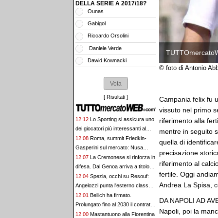
DELLA SERIE A 2017/18?
Ounas
Gabigol
Riccardo Orsolini
Daniele Verde
TUTTOmercato
Dawid Kownacki
© foto di Antonio A
[
Risultati
]
Campania felix fu u
vissuto nel primo s
12:12
Lo Sporting si assicura uno
riferimento alla fe
dei giocatori più interessanti al
mentre in seguito 
Mondiale: fatta per Irankunda
12:08
Roma, summit Friedkin-
quella di identifi
Gasperini sul mercato: Nusa
precisazione storica
resta la priorità
12:07
La Cremonese si rinforza in
riferimento al calc
difesa. Dal Genoa arriva a titolo
fertile. Oggi andi
definitivo Vogliacco
12:04
Spezia, occhi su Resouf:
Andrea La Spisa,
Angelozzi punta l'esterno classe
2002 del Martina
12:01
Bellich ha firmato.
DA NAPOLI AD AV
Prolungato fino al 2030 il contratto
Napoli, poi la manc
che lo lega alla Juve Stabia
12:00
Mastantuono alla Fiorentina