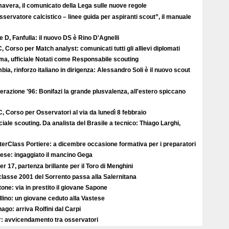
avera, il comunicato della Lega sulle nuove regole
sservatore calcistico – linee guida per aspiranti scout”, il manuale
e D, Fanfulla: il nuovo DS è Rino D'Agnelli
, Corso per Match analyst: comunicati tutti gli allievi diplomati
ma, ufficiale Notati come Responsabile scouting
ia, rinforzo italiano in dirigenza: Alessandro Soli è il nuovo scout
razione '96: Bonifazi la grande plusvalenza, all'estero spiccano
, Corso per Osservatori al via da lunedì 8 febbraio
iale scouting. Da analista del Brasile a tecnico: Thiago Larghi,
erClass Portiere: a dicembre occasione formativa per i preparatori
ese: ingaggiato il mancino Gega
r 17, partenza brillante per il Toro di Menghini
classe 2001 del Sorrento passa alla Salernitana
one: via in prestito il giovane Sapone
lino: un giovane ceduto alla Vastese
ago: arriva Rolfini dal Carpi
r: avvicendamento tra osservatori