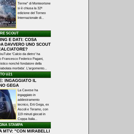
Terme” di Monteortone
si è chiusa la 32ª
edizione del Torneo
Internazionale di...
ERE SCOUT
NG E DATI: COSA
A DAVVERO UNO SCOUT
 CALCIATORE?
YouTube 'Calcio da dietro' ha
ato Francesco Federico Pagani,
istico nonché fondatore della
iabolata morbida'. L'argomento...
TO U21
: INGAGGIATO IL
NO GEGA
La Cavese ha
ingaggiato in
addestramento
tecnico, Erti Gega, ex
Ascoli e Teramo, con
119 minuti giocati in
Coppa Italia...
GNA STAMPA
A MTV: "CON MIRABELLI