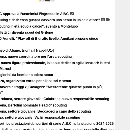
C approva all’unanimità l’ingresso in AIAC
ting e dati: cosa guarda davvero uno scout in un calciatore?
uting in età scuola calcio", evento a Montelupo
letti Jr diventa scout del Grifone
'Agnelli: "Play off di B di alto livello. Aquilani propone gioco
eo di Abano, trionfa il Napoli U14
ona, nuovo coordinatore per l'area scouting
nuova figura professionale, lo scout dedicato agli allenatori: la tesi
 Maresi
iorini, da bomber a talent scout
a, organizzato corso per allenatori e scout
avera ai raggi x, Cavagnis: "Meriterebbe qualche punto in più,
o"
ernitana, settore giovanile: Calabrese nuovo responsabile scouting
ena, Bertolini nominato Head of scouting
ona, settore giovanile: Beccaceci a capo dello scouting
, settore giovanile: Vichi responsabile scouting
rt: Le prestazioni dei portieri di serie A,B,C nella stagione 2024-2025
 italiana osservatori calcistici: quattro ingressi nel consiglio direttivo