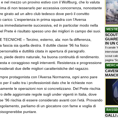
e nel mezzo un provino estivo con il Wolfburg, che lo valuta
prima di non tesserarlo per eccessiva concorrenza, nonostante
re girato ad un altro club tedesco dove però il convitto
o carico. L’esperienza in prima squadra con l’Aversa
a immediatamente successiva, ed in particolar modo nella
MESTI
l Prete è risultato spesso uno dei migliori in campo dei suoi.
SCOUTI
GUARD
ECNICHE – Terzino, esterno, ala: non fa differenza,
IN UN
a fascia sia quella destra. Il duttile classe ’96 ha fisico
Il canale 
ersonalità e duttilità citata in apertura di paragrafo.
intervist
scout calc
o, piede destro naturale, ha buona continuità di rendimento.
pagina 'Sc
testa e coraggioso negli interventi. Resistenza e progressione
MERCA
iderati due delle migliori caratteristiche del ragazzo.
CAVESE
MANCI
e protagonista con l’Aversa Normanna, ogni anno pare
per il salto tra i professionisti dato che le richieste non
mente le operazioni non si concretizzano. Del Prete rischia
ro delle aggiornate regole sugli under vigenti in Italia, dove
e ’96 rischia di essere considerato avanti con l’età. Provando
regolamento, parliamo di un giocatore con fame e voglia di
RASSE
e bisognerebbe puntare.
GALLI 