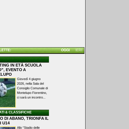
 LETTE:
OGGI
IERI
TING IN ETÀ SCUOLA
", EVENTO A
ELUPO
Giovedì 4 giugno
2026, nella Sala del
Consiglio Comunale di
Montelupo Fiorentino,
ci sarà un incontro...
ATI & CLASSIFICHE
 DI ABANO, TRIONFA IL
I U14
Allo “Stadio delle