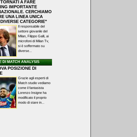
 TORNATI A FARE
ING IMPORTANTE
NAZIONALE. CERCHIAMO
RE UNA LINEA UNICA
 DIVERSE CATEGORIE"
Il responsabile del
settore giovanile del
Milan, Filippo Galli, ai
microfoni di Milan Tv,
si è soffermato su
diverse...
E DI MATCH ANALYSIS
VA POSIZIONE DI
E
Grazie agli esperti di
Match studio vediamo
come il fantasista
Lorenzo Insigne ha
modificato il proprio
modo di stare in...