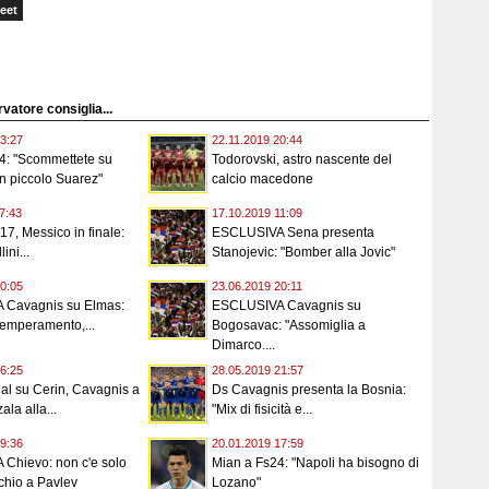
eet
rvatore consiglia...
3:27
22.11.2019 20:44
4: "Scommettete su
Todorovski, astro nascente del
n piccolo Suarez"
calcio macedone
7:43
17.10.2019 11:09
7, Messico in finale:
ESCLUSIVA Sena presenta
ini...
Stanojevic: "Bomber alla Jovic"
0:05
23.06.2019 20:11
 Cavagnis su Elmas:
ESCLUSIVA Cavagnis su
temperamento,...
Bogosavac: "Assomiglia a
Dimarco....
6:25
28.05.2019 21:57
al su Cerin, Cavagnis a
Ds Cavagnis presenta la Bosnia:
la alla...
"Mix di fisicità e...
9:36
20.01.2019 17:59
Chievo: non c'e solo
Mian a Fs24: "Napoli ha bisogno di
chio a Pavlev
Lozano"