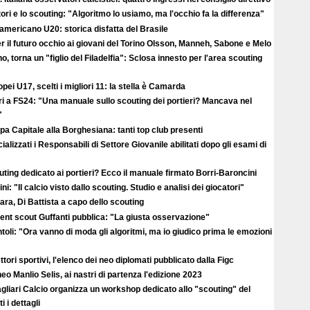
ori e lo scouting: "Algoritmo lo usiamo, ma l'occhio fa la differenza"
americano U20: storica disfatta del Brasile
r il futuro occhio ai giovani del Torino Olsson, Manneh, Sabone e Melo
no, torna un "figlio del Filadelfia": Sclosa innesto per l'area scouting
pei U17, scelti i migliori 11: la stella è Camarda
ri a FS24: "Una manuale sullo scouting dei portieri? Mancava nel
"
a Capitale alla Borghesiana: tanti top club presenti
cializzati i Responsabili di Settore Giovanile abilitati dopo gli esami di
ting dedicato ai portieri? Ecco il manuale firmato Borri-Baroncini
ini: "Il calcio visto dallo scouting. Studio e analisi dei giocatori"
ra, Di Battista a capo dello scouting
alent scout Guffanti pubblica: "La giusta osservazione"
toli: "Ora vanno di moda gli algoritmi, ma io giudico prima le emozioni
ttori sportivi, l'elenco dei neo diplomati pubblicato dalla Figc
eo Manlio Selis, ai nastri di partenza l'edizione 2023
agliari Calcio organizza un workshop dedicato allo "scouting" del
i i dettagli