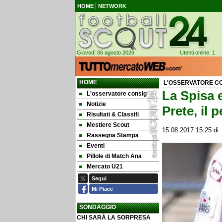
HOME
NETWORK
Giovedì 06 agosto 2026
Utenti online: 1
HOME
L'OSSERVATORE CON
La Spisa e
L'osservatore consig
Notizie
Prete, il
Risultati & Classifi
Mestiere Scout
15.08.2017 15:25
d
Rassegna Stampa
Eventi
Pillole di Match Ana
Mercato U21
Segui
Mi Piace
SONDAGGIO
CHI SARÀ LA SORPRESA