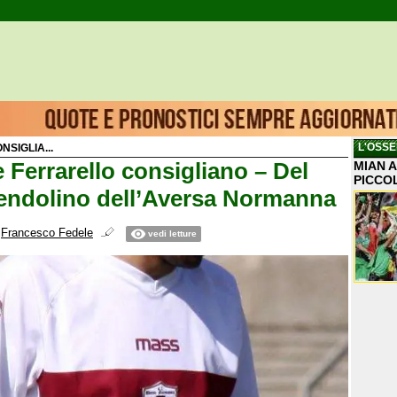
L'OSSE
SIGLIA...
 Ferrarello consigliano – Del
MIAN A
PICCO
 pendolino dell’Aversa Normanna
i
Francesco Fedele
vedi letture