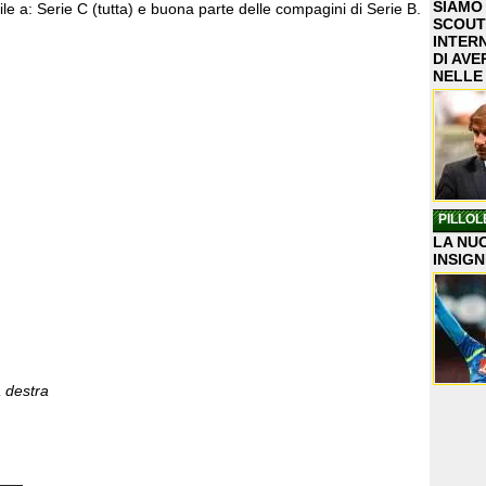
SIAMO
le a: Serie C (tutta) e buona parte delle compagini di Serie B.
SCOUT
INTER
DI AVE
NELLE
PILLOL
LA NUO
INSIGN
a destra