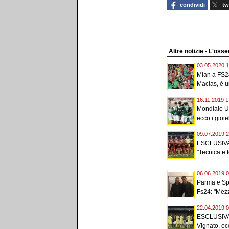
condividi
tw
Altre notizie - L'osse
03.05.2020 1
Mian a FS2
Macias, è u
16.11.2019 1
Mondiale U1
ecco i gioiell
09.07.2019 2
ESCLUSIVA
"Tecnica e 
06.06.2019 0
Parma e Sp
Fs24: "Mezza
22.04.2019 0
ESCLUSIVA 
Vignato, oc