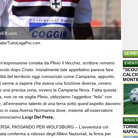
WEB.com
bbate/TuttoLegaPro.com
LE PIÙ
n’espressione coniata da Plinio il Vecchio, scrittore romano
EVENTI
ecolo dopo Cristo. Inizialmente tale appellativo pareva fare
"SCOU
CALCIO
rtilità del territorio oggi conosciuto come Campania, appunto,
MONT
si venne a sapere che aveva una funzione diversa, ovvero
care una precisa zona, ovvero la Campania Nova. Fatta questa
, non ce ne voglia Plinio, utilizziamo l’aggettivo “felix” con
io, all’ennesimo talento di una terra sotto quest’aspetto davvero
amo in casa Aversa Normanna dove, insieme all’osservatore
 conosciamo
Luigi Del Prete.
RISULT
TORNEO
ERSA, PASSANDO PER WOLFSBURG – L’avventura col
NAPOL
ata conferma a ridosso degli Allievi Nazionali, la firma per