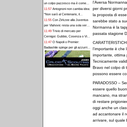
l’Aversa Normanna 
un colpo pazzesco ma è come
per diversi giorni 
Endrick al Lione: serve spendere
11:57
Antognoni non cambia idea:
e credere nello scouting per i
la proposta di esse
"Non sarò al Centenario, il
migliori talenti. Giovani italiani:
comunicato mi ha fatto
11:55
Con Zirkzee alla Juventus
sarebbe stato a su
attenzione perché qualcosa sta
imbestialire"
per Vlahovic resta una sola vera
Normanna è la tapp
cambiando davvero
possibilità in Serie A
11:49
Trivio di mercato per
passata stagione De
Cernigoi: Gubbio, Cosenza o Vis
Pesaro? Il punto
CARATTERISTICHE T
11:47
O Napoli o Premier:
Badiashile spinge per gli azzurri.
l’importante è che l
Svolta attesa entro il weekend
importante, ottima p
Tecnicamente valid
Bravo nel colpo di 
possono essere cons
PARADOSSO – Sempr
essere quello buono 
mancano, ma strana
di restare prigionie
oggi anche un class
ad accantonare il 
arrivare, sul qual