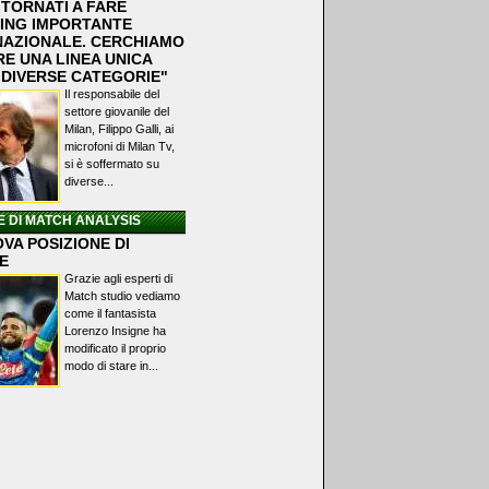
 TORNATI A FARE
ING IMPORTANTE
NAZIONALE. CERCHIAMO
RE UNA LINEA UNICA
 DIVERSE CATEGORIE"
Il responsabile del
settore giovanile del
Milan, Filippo Galli, ai
microfoni di Milan Tv,
si è soffermato su
diverse...
E DI MATCH ANALYSIS
VA POSIZIONE DI
E
Grazie agli esperti di
Match studio vediamo
come il fantasista
Lorenzo Insigne ha
modificato il proprio
modo di stare in...