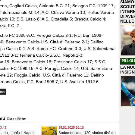
SIAMO
ena, Cagliari Calcio, Atalanta B.C. 21; Bologna F.C. 1909 17;
SCOUT
INTER
. Internazionale M. 14; A.C. Chievo Verona 13; Hellas Verona
DI AVE
lcio 10; S.S. Lazio 8; A.S. Cittadella 5; Brescia Calcio 4;
NELLE
zia F.C. 2.
cchio FC 1898-A.C. Perugia Calcio 2-1; F.C. Bari 1908-
-0; Benevento Calcio-U.S. Città di Palermo 2-1; Delfino
a Calcio 0-1; A.S. Roma-F.C. Crotone 3-0; U.S. Salernitana
 1912 3-1; Ternana Calcio-S.S.C. Napoli 1-3;
PILLOL
ma 19; Benevento Calcio 18; Frosinone Calcio 17; S.S.C.
LA NUO
icchio FC 1898 15; A.C. Perugia Calcio 14; U.S. Salernitana
INSIGN
ne 12; Foggia Calcio, U.S. Città di Palermo 11; Delfino
nana Calcio, F.C. Bari 1908 7; U.S. Avellino 1912 6.
eet
ati & Classifiche
3:42
25.01.2025 16:10
ano, trionfa il Napoli
Sudamericano U20: storica disfatta