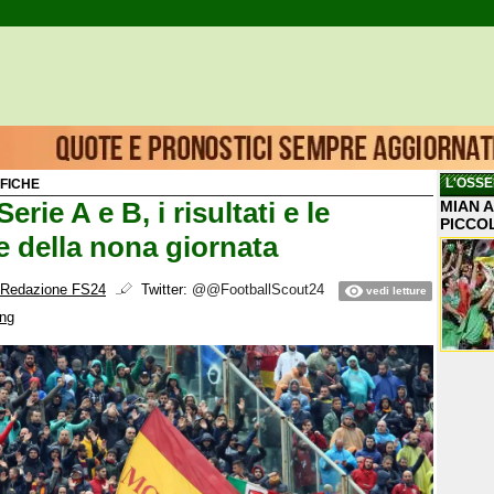
L'OSSE
IFICHE
erie A e B, i risultati e le
MIAN A
PICCO
e della nona giornata
Redazione FS24
Twitter:
@@FootballScout24
vedi letture
ing