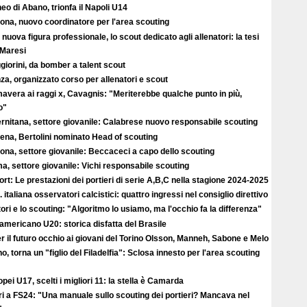
eo di Abano, trionfa il Napoli U14
ona, nuovo coordinatore per l'area scouting
nuova figura professionale, lo scout dedicato agli allenatori: la tesi
 Maresi
iorini, da bomber a talent scout
a, organizzato corso per allenatori e scout
avera ai raggi x, Cavagnis: "Meriterebbe qualche punto in più,
o"
ernitana, settore giovanile: Calabrese nuovo responsabile scouting
ena, Bertolini nominato Head of scouting
ona, settore giovanile: Beccaceci a capo dello scouting
, settore giovanile: Vichi responsabile scouting
rt: Le prestazioni dei portieri di serie A,B,C nella stagione 2024-2025
 italiana osservatori calcistici: quattro ingressi nel consiglio direttivo
ori e lo scouting: "Algoritmo lo usiamo, ma l'occhio fa la differenza"
americano U20: storica disfatta del Brasile
r il futuro occhio ai giovani del Torino Olsson, Manneh, Sabone e Melo
no, torna un "figlio del Filadelfia": Sclosa innesto per l'area scouting
pei U17, scelti i migliori 11: la stella è Camarda
ri a FS24: "Una manuale sullo scouting dei portieri? Mancava nel