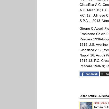
Classifica A.C. Ces
A.C. Milan 15; F.C
F.C. 12; Udinese Ca
S.P.A.L. 2013, Vene
Girone C Ascoli Pi
Frosinone Calcio 0
Pescara 1936-Foggi
1919-U.S. Avellino
Classifica A.S. Ro
Napoli 16; Ascoli P
1919 13; F.C. Croto
Pescara 1936 8; Ter
condividi
tw
Altre notizie - Risult
30.05.2026 1
Torneo di Ab