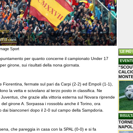
WEB.com
/Image Sport
LE PIÙ
appuntamento per quanto concerne il campionato Under 17
EVENTI
per girone, sui risultati della nona giornata.
"SCOU
CALCIO
MONT
Fiorentina, fermate sul pari da Carpi (2-2) ed Empoli (1-1),
dono la vetta e scivolano al terzo posto in classifica. Ne
a Juventus, che grazie alla vittoria esterna sul Novara riprende
o del girone A. Sorpassa i rossoblu anche il Torino, ora
 dai bianconeri dopo il 2-0 sul campo della Sampdoria.
RISULT
TORNEO
NAPOL
ena, che pareggia in casa con la SPAL (0-0) e si fa