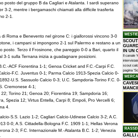
o posto del gruppo B da Cagliari e Atalanta. I sardi superano
r 3-2, mentre i bergamaschi chiamati alla difficile trasferta
ono 2-1.
MESTI
 di Roma e Benevento nel girone C: i giallorossi vincono 3-0
SCOUTI
Crotone, i campani si impongono 2-1 sul Palermo e restano a un
GUARD
o posto. Terzo il Frosinone, che pareggio 0-0 a Bari, quarto il
IN UN
Il canale 
al 3-1 sulla Ternana inizia a guadagnare posizioni.
intervist
scout calc
B.C.-ACF Fiorentina 1-1; Genoa Cricket and F.C.-Carpi F.C.
pagina 'Sc
alcio-F.C. Juventus 0-1; Parma Calcio 1913-Spezia Calcio 0-
MERCA
i 1892-U.S. Sassuolo Calcio 0-3; U.C. Sampdoria-Torino F.C. 0-
CAVESE
U.S. Cremonese 4-1;
MANCI
s 22; Torino 21; Genoa 20; Fiorentina 19; Sampdoria 16;
, Spezia 12; Virtus Entella, Carpi 8; Empoli, Pro Vercelli 6;
ma 4.
lcio-S.S. Lazio 1-2; Cagliari Calcio-Udinese Calcio 3-2; A.C.
13 0-0; A.S. Cittadella-Bologna F.C. 1909 1-1; Hellas Verona
RASSE
erona 2-3; F.C. Internazionale M.-Atalanta B.C. 1-2; Venezia
GALLI 
;