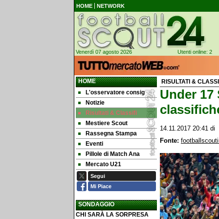
HOME
NETWORK
Venerdì 07 agosto 2026
Utenti online: 2
HOME
RISULTATI & CLASS
Under 17 S
L'osservatore consig
Notizie
classifich
Risultati & Classifi
Mestiere Scout
14.11.2017 20:41
di
Rassegna Stampa
Fonte:
footballscout
Eventi
Pillole di Match Ana
Mercato U21
Segui
Mi Piace
SONDAGGIO
CHI SARÀ LA SORPRESA