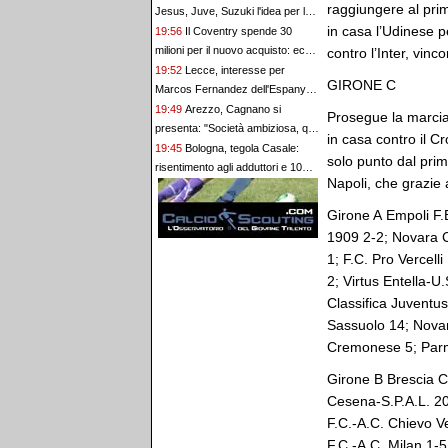
raggiungere al prim
Jesus, Juve, Suzuki l'idea per la
in casa l’Udinese pe
porta
19:56
Il Coventry spende 30
milioni per il nuovo acquisto: ecco
contro l’Inter, vinc
il ghanese Yirenkyi
19:52
Lecce, interesse per
GIRONE C
Marcos Fernandez dell'Espanyol.
Clausola da 2 milioni
19:49
Arezzo, Cagnano si
Prosegue la marcia
presenta: "Società ambiziosa, qui
in casa contro il 
per fare cose importanti"
19:45
Bologna, tegola Casale:
solo punto dal prim
risentimento agli adduttori e 10
Napoli, che grazie 
giorni di allenamenti differenziati
Girone A Empoli F.
1909 2-2; Novara C
1; F.C. Pro Vercell
2; Virtus Entella-
Classifica Juventu
Sassuolo 14; Novara
Cremonese 5; Par
Girone B Brescia Ca
Cesena-S.P.A.L. 20
F.C.-A.C. Chievo V
F.C.-A.C. Milan 1-5