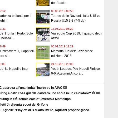
del Brasile
7:52
05.05.2019 09:58
rtenza brillante per il
Torneo delle Nazioni: Italia U15 vs
ghini
Russia U15 3-3 (7-5 dtr)
1:31
17.03.2019 08:29
, trionfa il Porto. Solo
Viareggio Cup 2019: il quadro degli
Chelsea...
ottavi
8:49
06.01.2019 12:29
Primavera 1, Coppitelli
Memorial Haider: Lazio vince
ro si...
edizione 2018
9:08
24.10.2018 20:06
e: ko Napoli e Inter
Youth League, Psg-Napoli Finisce
0-0: Azzurrini Ancora...
C approva all’unanimità l’ingresso in AIAC
ting e dati: cosa guarda davvero uno scout in un calciatore?
uting in età scuola calcio", evento a Montelupo
letti Jr diventa scout del Grifone
'Agnelli: "Play off di B di alto livello. Aquilani propone gioco