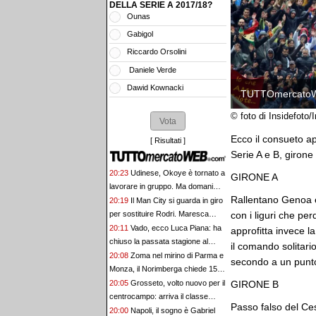
DELLA SERIE A 2017/18?
Ounas
Gabigol
Riccardo Orsolini
Daniele Verde
Dawid Kownacki
TUTTOmercato
© foto di Insidefoto
Ecco il consueto 
[
Risultati
]
Serie A e B, girone 
20:23
Udinese, Okoye è tornato a
GIRONE A
lavorare in gruppo. Ma domani
Rallentano Genoa e 
non giocherà il triangolare
20:19
Il Man City si guarda in giro
con i liguri che per
per sostituire Rodri. Maresca
chiede Enzo Fernandez
20:11
Vado, ecco Luca Piana: ha
approfitta invece l
chiuso la passata stagione al
il comando solitari
Pontedera
20:08
Zoma nel mirino di Parma e
secondo a un punto
Monza, il Norimberga chiede 15
milioni di euro
GIRONE B
20:05
Grosseto, volto nuovo per il
centrocampo: arriva il classe
Passo falso del Ces
2007 Kauan Savini
20:00
Napoli, il sogno è Gabriel