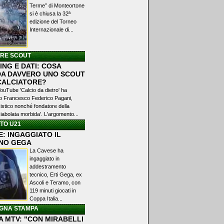
Terme” di Monteortone
si è chiusa la 32ª
edizione del Torneo
Internazionale di...
ERE SCOUT
NG E DATI: COSA
A DAVVERO UNO SCOUT
 CALCIATORE?
YouTube 'Calcio da dietro' ha
ato Francesco Federico Pagani,
istico nonché fondatore della
iabolata morbida'. L'argomento...
TO U21
: INGAGGIATO IL
NO GEGA
La Cavese ha
ingaggiato in
addestramento
tecnico, Erti Gega, ex
Ascoli e Teramo, con
119 minuti giocati in
Coppa Italia...
GNA STAMPA
A MTV: "CON MIRABELLI