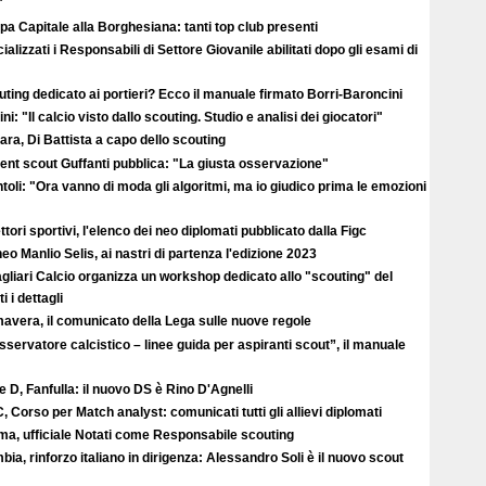
"
a Capitale alla Borghesiana: tanti top club presenti
cializzati i Responsabili di Settore Giovanile abilitati dopo gli esami di
ting dedicato ai portieri? Ecco il manuale firmato Borri-Baroncini
ini: "Il calcio visto dallo scouting. Studio e analisi dei giocatori"
ra, Di Battista a capo dello scouting
alent scout Guffanti pubblica: "La giusta osservazione"
toli: "Ora vanno di moda gli algoritmi, ma io giudico prima le emozioni
ttori sportivi, l'elenco dei neo diplomati pubblicato dalla Figc
eo Manlio Selis, ai nastri di partenza l'edizione 2023
agliari Calcio organizza un workshop dedicato allo "scouting" del
i i dettagli
avera, il comunicato della Lega sulle nuove regole
sservatore calcistico – linee guida per aspiranti scout”, il manuale
e D, Fanfulla: il nuovo DS è Rino D'Agnelli
, Corso per Match analyst: comunicati tutti gli allievi diplomati
ma, ufficiale Notati come Responsabile scouting
ia, rinforzo italiano in dirigenza: Alessandro Soli è il nuovo scout