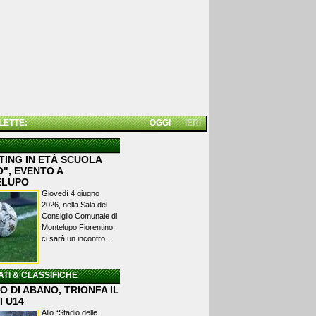
 LETTE:
OGGI
IERI
TING IN ETÀ SCUOLA
", EVENTO A
ELUPO
Giovedì 4 giugno
2026, nella Sala del
Consiglio Comunale di
Montelupo Fiorentino,
ci sarà un incontro...
ATI & CLASSIFICHE
 DI ABANO, TRIONFA IL
I U14
Allo “Stadio delle