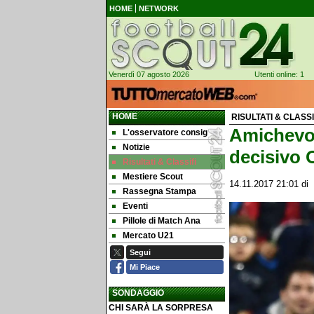
HOME
NETWORK
Venerdì 07 agosto 2026
Utenti online: 1
HOME
RISULTATI & CLASS
Amichevol
L'osservatore consig
Notizie
decisivo 
Risultati & Classifi
Mestiere Scout
14.11.2017 21:01
di
Rassegna Stampa
Eventi
Pillole di Match Ana
Mercato U21
Segui
Mi Piace
SONDAGGIO
CHI SARÀ LA SORPRESA