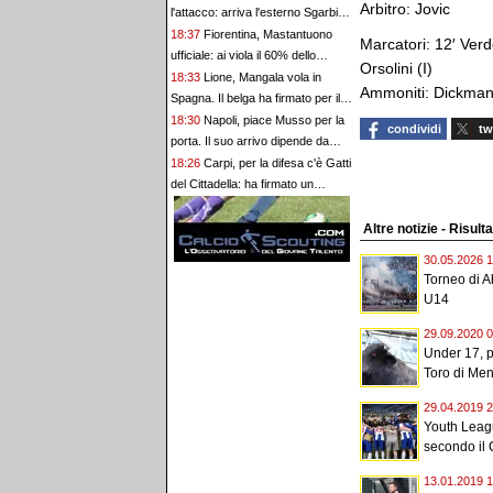
Arbitro: Jovic
l'attacco: arriva l'esterno Sgarbi
dal Napoli
18:37
Fiorentina, Mastantuono
Marcatori: 12′ Verde
ufficiale: ai viola il 60% dello
Orsolini (I)
stipendio e altre percentuali legate
18:33
Lione, Mangala vola in
Ammoniti: Dickmann
ai risultati
Spagna. Il belga ha firmato per il
Getafe
18:30
Napoli, piace Musso per la
condividi
tw
porta. Il suo arrivo dipende da
Milinkovic-Savic
18:26
Carpi, per la difesa c'è Gatti
del Cittadella: ha firmato un
biennale
Altre notizie - Risult
30.05.2026 1
Torneo di Ab
U14
29.09.2020 0
Under 17, pa
Toro di Men
29.04.2019 2
Youth League
secondo il 
13.01.2019 1