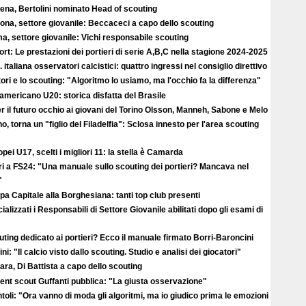
ena, Bertolini nominato Head of scouting
ona, settore giovanile: Beccaceci a capo dello scouting
, settore giovanile: Vichi responsabile scouting
rt: Le prestazioni dei portieri di serie A,B,C nella stagione 2024-2025
 italiana osservatori calcistici: quattro ingressi nel consiglio direttivo
ori e lo scouting: "Algoritmo lo usiamo, ma l'occhio fa la differenza"
americano U20: storica disfatta del Brasile
r il futuro occhio ai giovani del Torino Olsson, Manneh, Sabone e Melo
no, torna un "figlio del Filadelfia": Sclosa innesto per l'area scouting
pei U17, scelti i migliori 11: la stella è Camarda
ri a FS24: "Una manuale sullo scouting dei portieri? Mancava nel
"
a Capitale alla Borghesiana: tanti top club presenti
cializzati i Responsabili di Settore Giovanile abilitati dopo gli esami di
ting dedicato ai portieri? Ecco il manuale firmato Borri-Baroncini
ini: "Il calcio visto dallo scouting. Studio e analisi dei giocatori"
ra, Di Battista a capo dello scouting
alent scout Guffanti pubblica: "La giusta osservazione"
toli: "Ora vanno di moda gli algoritmi, ma io giudico prima le emozioni