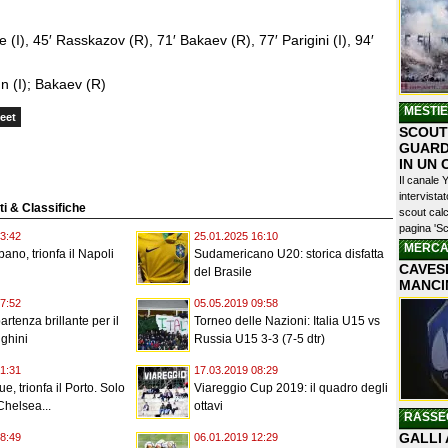
 (I), 45′ Rasskazov (R), 71′ Bakaev (R), 77′ Parigini (I), 94′
 (I); Bakaev (R)
MESTI
eet
SCOUTI
GUARD
IN UN
Il canale 
intervist
ati & Classifiche
scout calc
pagina 'Sc
3:42
25.01.2025 16:10
MERCA
ano, trionfa il Napoli
Sudamericano U20: storica disfatta
CAVESE
del Brasile
MANCI
7:52
05.05.2019 09:58
rtenza brillante per il
Torneo delle Nazioni: Italia U15 vs
ghini
Russia U15 3-3 (7-5 dtr)
1:31
17.03.2019 08:29
, trionfa il Porto. Solo
Viareggio Cup 2019: il quadro degli
Chelsea...
ottavi
RASSE
GALLI 
8:49
06.01.2019 12:29