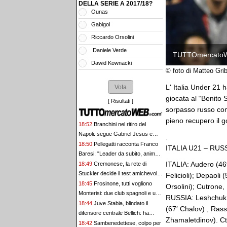
DELLA SERIE A 2017/18?
Ounas
Gabigol
Riccardo Orsolini
Daniele Verde
TUTTOmercato
Dawid Kownacki
© foto di Matteo Gri
L' Italia Under 21 
giocata al “Benito S
[
Risultati
]
sorpasso russo con 
pieno recupero il g
18:52
Branchini nel ritiro del
Napoli: segue Gabriel Jesus e
.
Allegri. C'è pure l'agente di
18:50
Pellegatti racconta Franco
ITALIA U21 – RUSS
Anguissa
Baresi: "Leader da subito, anima
ITALIA: Audero (46
vera del Milan"
18:49
Cremonese, la rete di
Stuckler decide il test amichevole
Felicioli); Depaoli
contro l'Hellas Verona
18:45
Frosinone, tutti vogliono
Orsolini); Cutrone, 
Monterisi: due club spagnoli e uno
RUSSIA: Leshchuk;
italiano sul difensore
18:44
Juve Stabia, blindato il
(67′ Chalov) , Ras
difensore centrale Bellich: ha
Zhamaletdinov). C
firmato per tre stagioni
18:42
Sambenedettese, colpo per