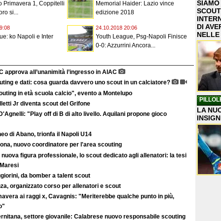
SIAMO
Primavera 1, Coppitelli
Memorial Haider: Lazio vince
SCOUT
ro si...
edizione 2018
INTER
DI AVE
9:08
24.10.2018 20:06
NELLE
e: ko Napoli e Inter
Youth League, Psg-Napoli Finisce
0-0: Azzurrini Ancora...
C approva all’unanimità l’ingresso in AIAC
ting e dati: cosa guarda davvero uno scout in un calciatore?
uting in età scuola calcio", evento a Montelupo
PILLOL
letti Jr diventa scout del Grifone
LA NUO
'Agnelli: "Play off di B di alto livello. Aquilani propone gioco
INSIGN
eo di Abano, trionfa il Napoli U14
ona, nuovo coordinatore per l'area scouting
nuova figura professionale, lo scout dedicato agli allenatori: la tesi
 Maresi
iorini, da bomber a talent scout
a, organizzato corso per allenatori e scout
avera ai raggi x, Cavagnis: "Meriterebbe qualche punto in più,
o"
ernitana, settore giovanile: Calabrese nuovo responsabile scouting