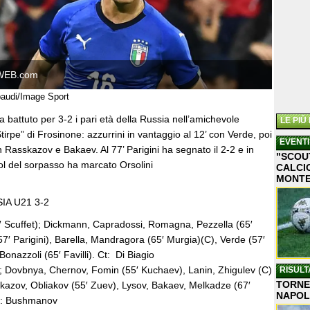
WEB.com
baudi/Image Sport
ha battuto per 3-2 i pari età della Russia nell’amichevole
LE PIÙ
tirpe” di Frosinone: azzurrini in vantaggio al 12’ con Verde, poi
EVENTI
Rasskazov e Bakaev. Al 77’ Parigini ha segnato il 2-2 e in
"SCOU
ol del sorpasso ha marcato Orsolini
CALCIO
MONT
IA U21 3-2
′ Scuffet); Dickmann, Capradossi, Romagna, Pezzella (65′
 (57′ Parigini), Barella, Mandragora (65′ Murgia)(C), Verde (57′
Bonazzoli (65′ Favilli). Ct: Di Biagio
 Dovbnya, Chernov, Fomin (55′ Kuchaev), Lanin, Zhigulev (C)
RISULT
TORNEO
skazov, Obliakov (55′ Zuev), Lysov, Bakaev, Melkadze (67′
NAPOL
t: Bushmanov