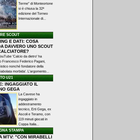
Terme” di Monteortone
si è chiusa la 32ª
edizione del Torneo
Internazionale di...
ERE SCOUT
NG E DATI: COSA
A DAVVERO UNO SCOUT
 CALCIATORE?
YouTube 'Calcio da dietro' ha
ato Francesco Federico Pagani,
istico nonché fondatore della
iabolata morbida'. L'argomento...
TO U21
: INGAGGIATO IL
NO GEGA
La Cavese ha
ingaggiato in
addestramento
tecnico, Erti Gega, ex
Ascoli e Teramo, con
119 minuti giocati in
Coppa Italia...
GNA STAMPA
A MTV: "CON MIRABELLI