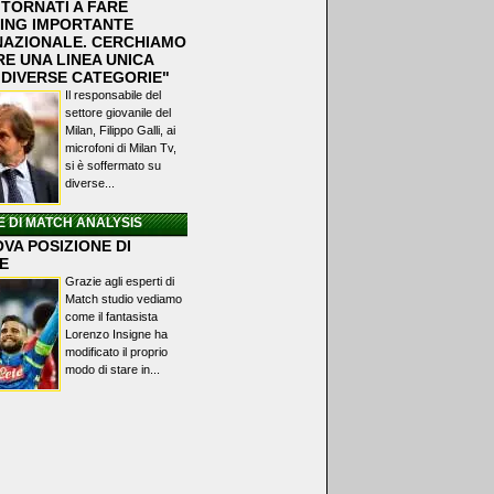
 TORNATI A FARE
ING IMPORTANTE
NAZIONALE. CERCHIAMO
RE UNA LINEA UNICA
 DIVERSE CATEGORIE"
Il responsabile del
settore giovanile del
Milan, Filippo Galli, ai
microfoni di Milan Tv,
si è soffermato su
diverse...
E DI MATCH ANALYSIS
VA POSIZIONE DI
E
Grazie agli esperti di
Match studio vediamo
come il fantasista
Lorenzo Insigne ha
modificato il proprio
modo di stare in...