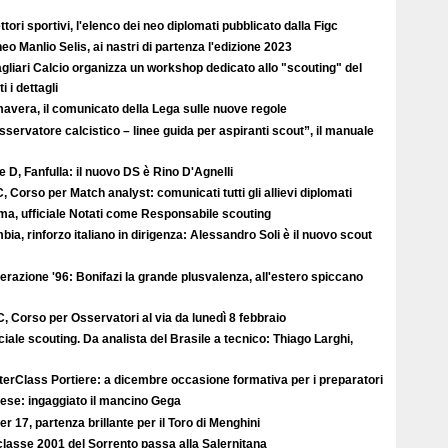
ttori sportivi, l'elenco dei neo diplomati pubblicato dalla Figc
eo Manlio Selis, ai nastri di partenza l'edizione 2023
agliari Calcio organizza un workshop dedicato allo "scouting" del
i i dettagli
avera, il comunicato della Lega sulle nuove regole
sservatore calcistico – linee guida per aspiranti scout”, il manuale
e D, Fanfulla: il nuovo DS è Rino D'Agnelli
, Corso per Match analyst: comunicati tutti gli allievi diplomati
ma, ufficiale Notati come Responsabile scouting
ia, rinforzo italiano in dirigenza: Alessandro Soli è il nuovo scout
razione '96: Bonifazi la grande plusvalenza, all'estero spiccano
, Corso per Osservatori al via da lunedì 8 febbraio
iale scouting. Da analista del Brasile a tecnico: Thiago Larghi,
erClass Portiere: a dicembre occasione formativa per i preparatori
ese: ingaggiato il mancino Gega
r 17, partenza brillante per il Toro di Menghini
classe 2001 del Sorrento passa alla Salernitana