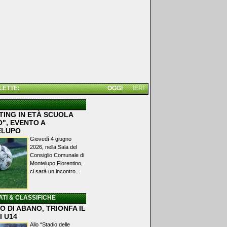
 LETTE:
OGGI
IERI
TING IN ETÀ SCUOLA
", EVENTO A
ELUPO
Giovedì 4 giugno
2026, nella Sala del
Consiglio Comunale di
Montelupo Fiorentino,
ci sarà un incontro...
ATI & CLASSIFICHE
 DI ABANO, TRIONFA IL
I U14
Allo “Stadio delle