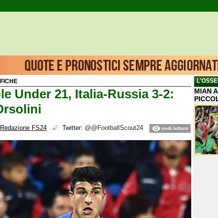
L'OSSE
IFICHE
e Under 21, Italia-Russia 3-2:
MIAN A
PICCO
Orsolini
Redazione FS24
Twitter:
@@FootballScout24
vedi letture