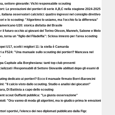
, settore giovanile: Vichi responsabile scouting
rt: Le prestazioni dei portieri di serie A,B,C nella stagione 2024-2025
 italiana osservatori calcistici: quattro ingressi nel consiglio direttivo
ori e lo scouting: "Algoritmo lo usiamo, ma l'occhio fa la differenza"
americano U20: storica disfatta del Brasile
r il futuro occhio ai giovani del Torino Olsson, Manneh, Sabone e Melo
no, torna un "figlio del Filadelfia": Sclosa innesto per l'area scouting
pei U17, scelti i migliori 11: la stella è Camarda
ri a FS24: "Una manuale sullo scouting dei portieri? Mancava nel
"
a Capitale alla Borghesiana: tanti top club presenti
cializzati i Responsabili di Settore Giovanile abilitati dopo gli esami di
ting dedicato ai portieri? Ecco il manuale firmato Borri-Baroncini
ini: "Il calcio visto dallo scouting. Studio e analisi dei giocatori"
ra, Di Battista a capo dello scouting
alent scout Guffanti pubblica: "La giusta osservazione"
toli: "Ora vanno di moda gli algoritmi, ma io giudico prima le emozioni
ttori sportivi, l'elenco dei neo diplomati pubblicato dalla Figc