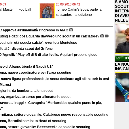
SIAMO
0:09
28.08.2018 06:42
SCOUT
al Master in Football
Torneo Carlin's Boys: parte la
INTER
sessantesima edizione
DI AVE
NELLE
C approva all’unanimità l’ingresso in AIAC
ting e dati: cosa guarda davvero uno scout in un calciatore?
uting in età scuola calcio", evento a Montelupo
letti Jr diventa scout del Grifone
'Agnelli: "Play off di B di alto livello. Aquilani propone gioco
PILLOL
LA NUO
eo di Abano, trionfa il Napoli U14
INSIGN
ona, nuovo coordinatore per l'area scouting
nuova figura professionale, lo scout dedicato agli allenatori: la tesi
 Maresi
iorini, da bomber a talent scout
a, organizzato corso per allenatori e scout
avera ai raggi x, Cavagnis: "Meriterebbe qualche punto in più,
o"
ernitana, settore giovanile: Calabrese nuovo responsabile scouting
ena, Bertolini nominato Head of scouting
ona, settore giovanile: Beccaceci a capo dello scouting