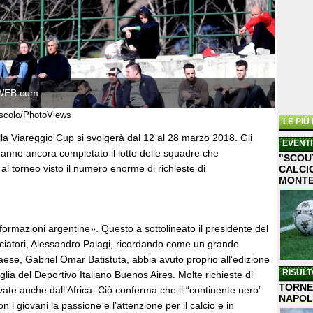
WEB.com
ascolo/PhotoViews
LE PIÙ
la Viareggio Cup si svolgerà dal 12 al 28 marzo 2018. Gli
EVENTI
hanno ancora completato il lotto delle squadre che
"SCOU
l torneo visto il numero enorme di richieste di
CALCIO
MONT
 formazioni argentine». Questo a sottolineato il presidente del
ciatori, Alessandro Palagi, ricordando come un grande
aese, Gabriel Omar Batistuta, abbia avuto proprio all’edizione
RISULT
lia del Deportivo Italiano Buenos Aires. Molte richieste di
TORNEO
ate anche dall’Africa. Ciò conferma che il “continente nero”
NAPOL
 i giovani la passione e l’attenzione per il calcio e in