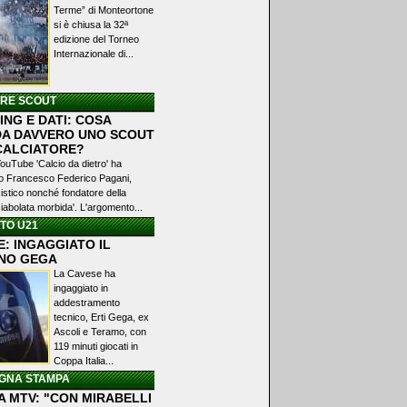
Terme” di Monteortone
si è chiusa la 32ª
edizione del Torneo
Internazionale di...
ERE SCOUT
NG E DATI: COSA
A DAVVERO UNO SCOUT
 CALCIATORE?
YouTube 'Calcio da dietro' ha
ato Francesco Federico Pagani,
istico nonché fondatore della
iabolata morbida'. L'argomento...
TO U21
: INGAGGIATO IL
NO GEGA
La Cavese ha
ingaggiato in
addestramento
tecnico, Erti Gega, ex
Ascoli e Teramo, con
119 minuti giocati in
Coppa Italia...
GNA STAMPA
A MTV: "CON MIRABELLI