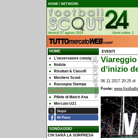
HOME
NETWORK
Venerdì 07 agosto 2026
Utenti online: 2
HOME
EVENTI
Viareggio 
L'osservatore consig
Notizie
d’inizio d
Risultati & Classifi
Mestiere Scout
06.11.2017 20:25
di
Rassegna Stampa
Fonte:
www.footballs
Eventi
Pillole di Match Ana
Mercato U21
Segui
Mi Piace
SONDAGGIO
CHI SARÀ LA SORPRESA