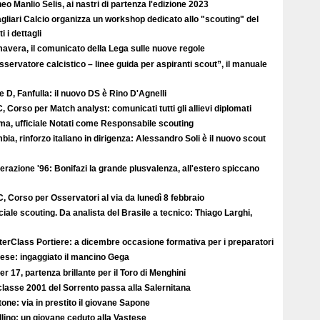
eo Manlio Selis, ai nastri di partenza l'edizione 2023
agliari Calcio organizza un workshop dedicato allo "scouting" del
i i dettagli
avera, il comunicato della Lega sulle nuove regole
sservatore calcistico – linee guida per aspiranti scout”, il manuale
e D, Fanfulla: il nuovo DS è Rino D'Agnelli
, Corso per Match analyst: comunicati tutti gli allievi diplomati
ma, ufficiale Notati come Responsabile scouting
ia, rinforzo italiano in dirigenza: Alessandro Soli è il nuovo scout
razione '96: Bonifazi la grande plusvalenza, all'estero spiccano
, Corso per Osservatori al via da lunedì 8 febbraio
iale scouting. Da analista del Brasile a tecnico: Thiago Larghi,
erClass Portiere: a dicembre occasione formativa per i preparatori
ese: ingaggiato il mancino Gega
r 17, partenza brillante per il Toro di Menghini
classe 2001 del Sorrento passa alla Salernitana
one: via in prestito il giovane Sapone
lino: un giovane ceduto alla Vastese