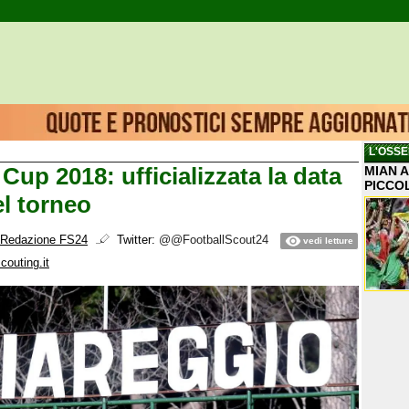
L'OSSE
Cup 2018: ufficializzata la data
MIAN A
PICCO
el torneo
Redazione FS24
Twitter:
@@FootballScout24
vedi letture
couting.it