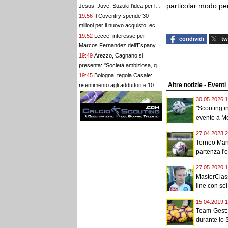
particolar modo pe
Jesus, Juve, Suzuki l'idea per la
porta
19:56
Il Coventry spende 30
milioni per il nuovo acquisto: ecco
il ghanese Yirenkyi
19:52
Lecce, interesse per
condividi
tw
Marcos Fernandez dell'Espanyol.
Clausola da 2 milioni
19:49
Arezzo, Cagnano si
presenta: "Società ambiziosa, qui
per fare cose importanti"
19:45
Bologna, tegola Casale:
Altre notizie - Eventi
risentimento agli adduttori e 10
giorni di allenamenti differenziati
30.05.2026 1
"Scouting in
evento a M
27.04.2023 2
Torneo Manli
partenza l'
27.05.2020 1
MasterClas
line con sei
15.04.2019 1
Team-Gest:
durante lo 