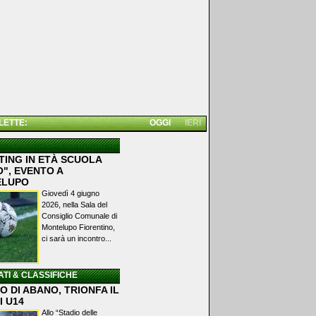
 LETTE:
OGGI
IERI
TING IN ETÀ SCUOLA
", EVENTO A
ELUPO
Giovedì 4 giugno
2026, nella Sala del
Consiglio Comunale di
Montelupo Fiorentino,
ci sarà un incontro...
ATI & CLASSIFICHE
 DI ABANO, TRIONFA IL
I U14
Allo “Stadio delle