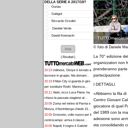
DELLA SERIE A 2017/18?
Ounas
Gabigol
Riccardo Orsolini
Daniele Verde
Dawid Kownacki
TUTTOmercato
© foto di Daniele M
La 70° edizione del
[
Risultati
]
organizzatori non 
prenderanno parte a
20:23
Udinese, Okoye è tornato a
partecipazione.
lavorare in gruppo. Ma domani
non giocherà il triangolare
20:19
Il Man City si guarda in giro
I DETTAGLI
per sostituire Rodri. Maresca
chiede Enzo Fernandez
20:11
Vado, ecco Luca Piana: ha
«Abbiamo la fila di
chiuso la passata stagione al
Centro Giovani Cal
Pontedera
20:08
Zoma nel mirino di Parma e
giocatore di quel P
Monza, il Norimberga chiede 15
del 1989 con la mag
milioni di euro
20:05
Grosseto, volto nuovo per il
adesione sono arriv
centrocampo: arriva il classe
sta consolidando con
2007 Kauan Savini
20:00
Napoli, il sogno è Gabriel