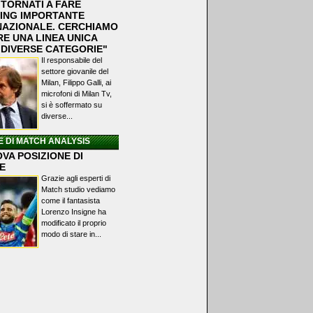
 TORNATI A FARE
ING IMPORTANTE
NAZIONALE. CERCHIAMO
RE UNA LINEA UNICA
 DIVERSE CATEGORIE"
Il responsabile del
settore giovanile del
Milan, Filippo Galli, ai
microfoni di Milan Tv,
si è soffermato su
diverse...
E DI MATCH ANALYSIS
VA POSIZIONE DI
E
Grazie agli esperti di
Match studio vediamo
come il fantasista
Lorenzo Insigne ha
modificato il proprio
modo di stare in...