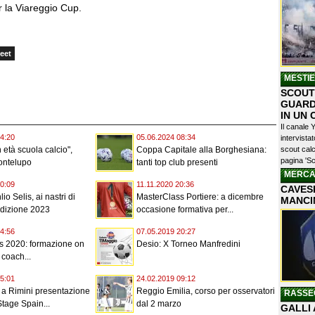
r la Viareggio Cup.
eet
MESTI
SCOUTI
GUARD
IN UN
Il canale 
4:20
05.06.2024 08:34
intervist
scout calc
 età scuola calcio",
Coppa Capitale alla Borghesiana:
pagina 'Sc
ontelupo
tanti top club presenti
MERCA
0:09
11.11.2020 20:36
CAVESE
o Selis, ai nastri di
MasterClass Portiere: a dicembre
MANCI
edizione 2023
occasione formativa per...
4:56
07.05.2019 20:27
s 2020: formazione on
Desio: X Torneo Manfredini
 coach...
5:01
24.02.2019 09:12
 a Rimini presentazione
Reggio Emilia, corso per osservatori
RASSE
Stage Spain...
dal 2 marzo
GALLI 